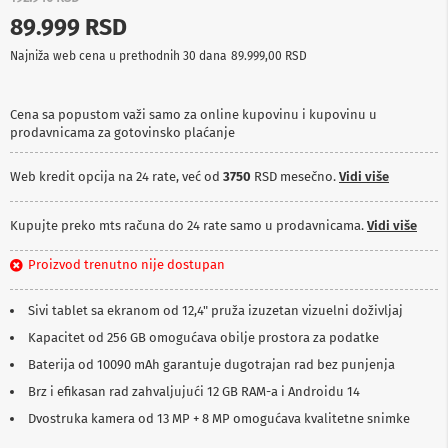
p
89.999 RSD
r
e
Najniža web cena u prethodnih 30 dana
89.999,00 RSD
m
a
Cena sa popustom važi samo za online kupovinu i kupovinu u
P
prodavnicama za gotovinsko plaćanje
r
o
j
Web kredit opcija na 24 rate, već od
3750
RSD mesečno.
Vidi više
e
k
t
Kupujte preko mts računa do 24 rate samo u prodavnicama.
Vidi više
o
r
Proizvod trenutno nije dostupan
i
i
p
Sivi tablet sa ekranom od 12,4" pruža izuzetan vizuelni doživljaj
l
Kapacitet od 256 GB omogućava obilje prostora za podatke
a
t
Baterija od 10090 mAh garantuje dugotrajan rad bez punjenja
n
a
Brz i efikasan rad zahvaljujući 12 GB RAM-a i Androidu 14
Dvostruka kamera od 13 MP + 8 MP omogućava kvalitetne snimke
K
a