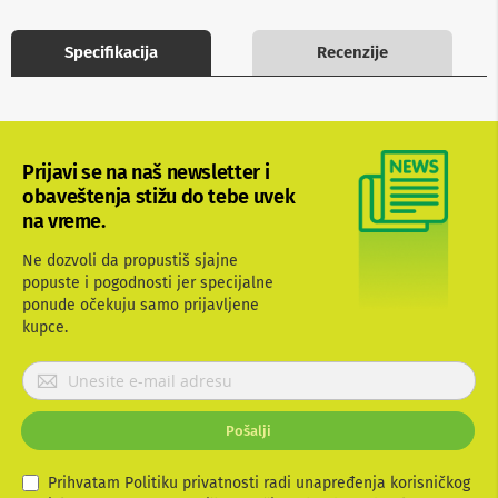
b
l
Specifikacija
Recenzije
o
v
i
i
a
d
a
Prijavi se na naš newsletter i
p
obaveštenja stižu do tebe uvek
t
na vreme.
e
r
Ne dozvoli da propustiš sjajne
i
z
popuste i pogodnosti jer specijalne
a
ponude očekuju samo prijavljene
T
kupce.
V
i
P
A
r
V
i
Pošalji
A
j
n
a
t
v
Prihvatam Politiku privatnosti radi unapređenja korisničkog
e