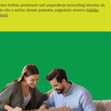
atam Politiku privatnosti radi unapređenja korisničkog iskustva. Da
te više o načinu obrade podataka, pogledajte stranicu
Politika
nosti.