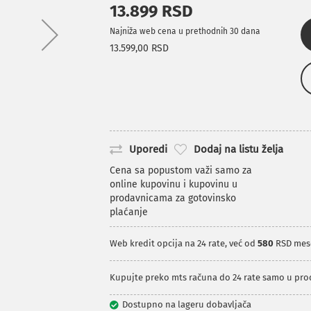
13.899 RSD
Najniža web cena u prethodnih 30 dana
13.599,00 RSD
Uporedi
Dodaj na listu želja
Cena sa popustom važi samo za
online kupovinu i kupovinu u
prodavnicama za gotovinsko
plaćanje
Web kredit opcija na 24 rate, već od
580
RSD mes
Kupujte preko mts računa do 24 rate samo u pr
Dostupno na lageru dobavljača