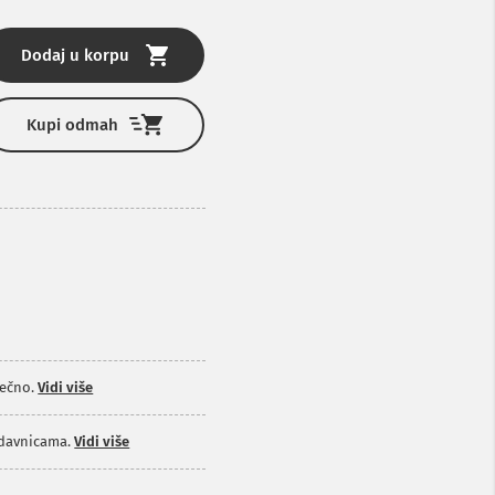
Dodaj u korpu
Kupi odmah
ečno.
Vidi više
odavnicama.
Vidi više