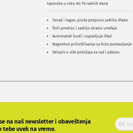
Isporuka u roku do 10 radnih dana
Tanak i lagan, pruža potpunu zaštitu iPada
Štiti prednju i zadnju stranu uređaja
Automatski budi i uspavljuje iPad
Magnetno pričvršćivanje za brzo postavljanje
Sklopiv u više položaja za rad i zabavu
P
 se na naš newsletter i obaveštenja
r
o tebe uvek na vreme.
i