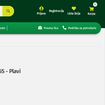
Registracija
Prijava
Lista želja
Korpa
auto
Pravna lica
Podrška za potrošače
S - Plavi