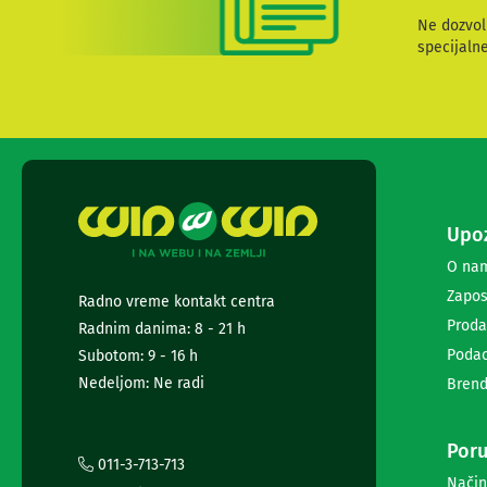
i
Ne dozvol
radio
specijaln
satovi
Zvučnici
i
zvučni
sistemi
Soundbarovi
Zvučnici
za
kompjuter
Upoz
Zvučni
O na
sistemi
Bežični
Zapos
Radno vreme kontakt centra
zvučnici
Proda
Radnim danima: 8 - 21 h
Slušalice
Podac
Subotom: 9 - 16 h
Bežične
slušalice
Nedeljom: Ne radi
Brend
Žične
slušalice
Mikrofoni
Poru
011-3-713-713
i
Način