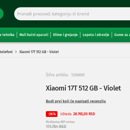
a tehnika
Mali kućni aparati
Klime i grejanje
Lepota i zdravlje
Gume za 
telefoni
Xiaomi 17T 512 GB - Violet
Šifra artikla:
1266861
Xiaomi 17T 512 GB - Violet
Budi prvi koji će napisati recenziju
Ušteda
-26%
28.765,00 RSD
Redovna MP cena
111.764 RSD