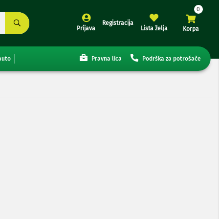
Registracija
Prijava
Lista želja
Korpa
auto
Pravna lica
Podrška za potrošače