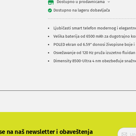
Dostupno u prodavnicama
Dostupno na lageru dobavljača
Ljubičasti smart telefon modernog i elegantn
Velika baterija od 6500 mAh za dugotrajno ko
POLED ekran od 6.59" donosi živopisne boje i 
Osvežavanje od 120 Hz pruža izuzetno fluidan
Dimensity 8500-Ultra 4 nm obezbeđuje snažn
P
 se na naš newsletter i obaveštenja