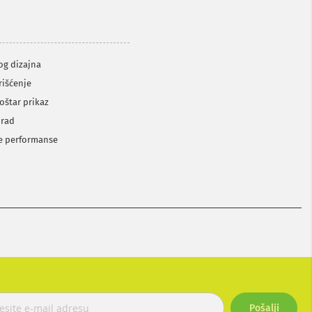
og dizajna
rišćenje
oštar prikaz
 rad
e performanse
Pošalji