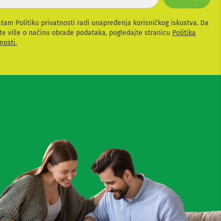
atam Politiku privatnosti radi unapređenja korisničkog iskustva. Da
te više o načinu obrade podataka, pogledajte stranicu
Politika
nosti.