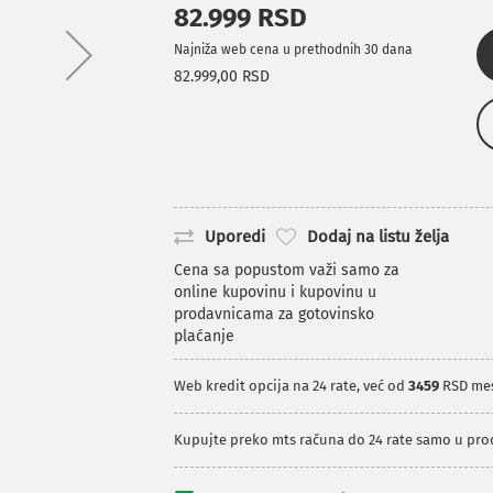
82.999 RSD
Najniža web cena u prethodnih 30 dana
82.999,00 RSD
Uporedi
Dodaj na listu želja
Cena sa popustom važi samo za
online kupovinu i kupovinu u
prodavnicama za gotovinsko
plaćanje
Web kredit opcija na 24 rate, već od
3459
RSD me
Kupujte preko mts računa do 24 rate samo u pr