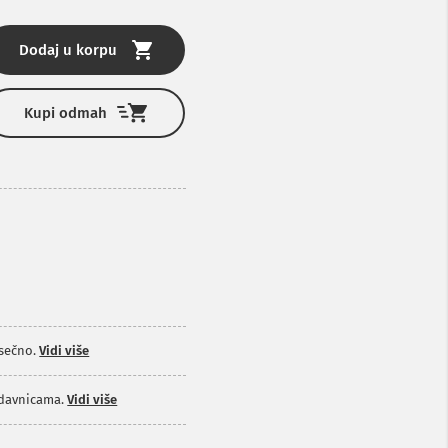
Dodaj u korpu
Kupi odmah
sečno.
Vidi više
odavnicama.
Vidi više