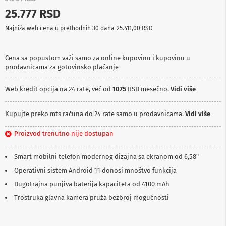
p
25.777 RSD
r
e
Najniža web cena u prethodnih 30 dana
25.411,00 RSD
m
a
Cena sa popustom važi samo za online kupovinu i kupovinu u
P
prodavnicama za gotovinsko plaćanje
r
o
j
Web kredit opcija na 24 rate, već od
1075
RSD mesečno.
Vidi više
e
k
t
Kupujte preko mts računa do 24 rate samo u prodavnicama.
Vidi više
o
r
Proizvod trenutno nije dostupan
i
i
p
Smart mobilni telefon modernog dizajna sa ekranom od 6,58"
l
Operativni sistem Android 11 donosi mnoštvo funkcija
a
t
Dugotrajna punjiva baterija kapaciteta od 4100 mAh
n
a
Trostruka glavna kamera pruža bezbroj mogućnosti
K
a