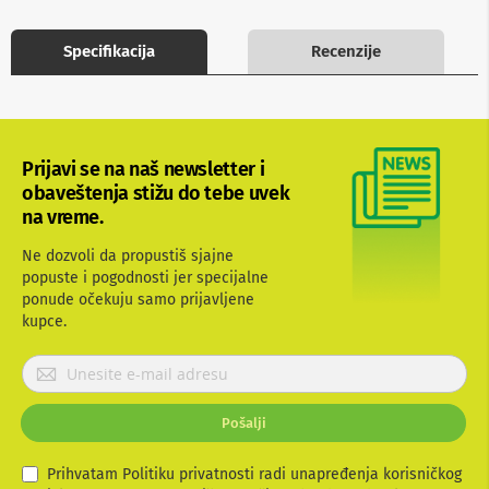
b
l
Specifikacija
Recenzije
o
v
i
i
a
d
a
Prijavi se na naš newsletter i
p
obaveštenja stižu do tebe uvek
t
na vreme.
e
r
Ne dozvoli da propustiš sjajne
i
z
popuste i pogodnosti jer specijalne
a
ponude očekuju samo prijavljene
T
kupce.
V
i
P
A
r
V
i
Pošalji
A
j
n
a
t
v
Prihvatam Politiku privatnosti radi unapređenja korisničkog
e