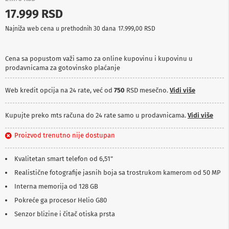
p
17.999 RSD
r
e
Najniža web cena u prethodnih 30 dana
17.999,00 RSD
m
a
Cena sa popustom važi samo za online kupovinu i kupovinu u
P
prodavnicama za gotovinsko plaćanje
r
o
j
Web kredit opcija na 24 rate, već od
750
RSD mesečno.
Vidi više
e
k
t
Kupujte preko mts računa do 24 rate samo u prodavnicama.
Vidi više
o
r
Proizvod trenutno nije dostupan
i
i
p
Kvalitetan smart telefon od 6,51"
l
Realistične fotografije jasnih boja sa trostrukom kamerom od 50 MP
a
t
Interna memorija od 128 GB
n
a
Pokreće ga procesor Helio G80
Senzor blizine i čitač otiska prsta
K
a