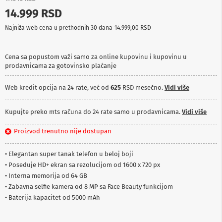
p
14.999 RSD
r
e
Najniža web cena u prethodnih 30 dana
14.999,00 RSD
m
a
Cena sa popustom važi samo za online kupovinu i kupovinu u
P
prodavnicama za gotovinsko plaćanje
r
o
j
Web kredit opcija na 24 rate, već od
625
RSD mesečno.
Vidi više
e
k
t
Kupujte preko mts računa do 24 rate samo u prodavnicama.
Vidi više
o
r
Proizvod trenutno nije dostupan
i
i
p
• Elegantan super tanak telefon u beloj boji
l
• Poseduje HD+ ekran sa rezolucijom od 1600 x 720 px
a
• Interna memorija od 64 GB
t
n
• Zabavna selfie kamera od 8 MP sa Face Beauty funkcijom
a
• Baterija kapacitet od 5000 mAh
K
a