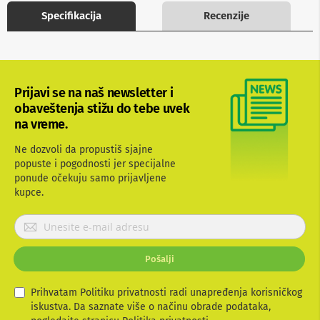
b
Specifikacija
Recenzije
l
o
v
i
i
a
Prijavi se na naš newsletter i
d
obaveštenja stižu do tebe uvek
a
p
na vreme.
t
e
Ne dozvoli da propustiš sjajne
r
popuste i pogodnosti jer specijalne
i
ponude očekuju samo prijavljene
z
kupce.
a
T
V
P
i
r
A
i
V
Pošalji
j
a
A
v
n
Prihvatam Politiku privatnosti radi unapređenja korisničkog
t
i
iskustva. Da saznate više o načinu obrade podataka,
e