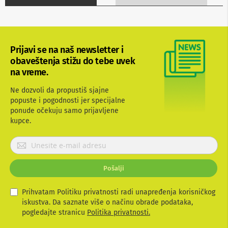
b
l
o
v
i
Prijavi se na naš newsletter i
i
a
obaveštenja stižu do tebe uvek
d
na vreme.
a
p
Ne dozvoli da propustiš sjajne
t
popuste i pogodnosti jer specijalne
e
ponude očekuju samo prijavljene
r
i
kupce.
z
a
P
T
r
V
i
i
Pošalji
j
A
V
a
v
Prihvatam Politiku privatnosti radi unapređenja korisničkog
A
i
iskustva. Da saznate više o načinu obrade podataka,
n
t
pogledajte stranicu
Politika privatnosti.
t
e
e