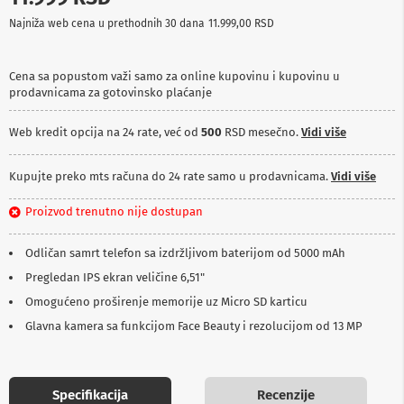
p
Najniža web cena u prethodnih 30 dana
11.999,00 RSD
r
e
m
a
Cena sa popustom važi samo za online kupovinu i kupovinu u
prodavnicama za gotovinsko plaćanje
P
r
Web kredit opcija na 24 rate, već od
500
RSD mesečno.
Vidi više
o
j
e
Kupujte preko mts računa do 24 rate samo u prodavnicama.
Vidi više
k
t
Proizvod trenutno nije dostupan
o
r
i
Odličan samrt telefon sa izdržljivom baterijom od 5000 mAh
i
p
Pregledan IPS ekran veličine 6,51"
l
Omogućeno proširenje memorije uz Micro SD karticu
a
t
Glavna kamera sa funkcijom Face Beauty i rezolucijom od 13 MP
n
a
K
Specifikacija
Recenzije
a