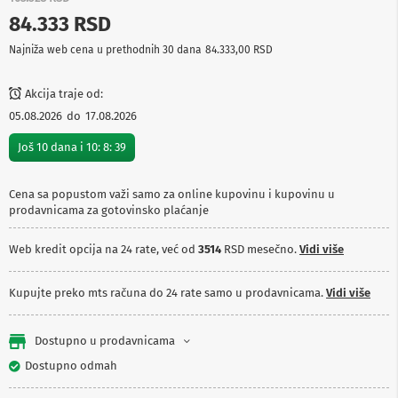
p
84.333 RSD
r
e
Najniža web cena u prethodnih 30 dana
84.333,00 RSD
m
a
Akcija traje od:
P
05.08.2026
do
17.08.2026
r
o
Još
10
dana i
10
:
8
:
39
j
e
k
Cena sa popustom važi samo za online kupovinu i kupovinu u
t
prodavnicama za gotovinsko plaćanje
o
r
i
Web kredit opcija na 24 rate, već od
3514
RSD mesečno.
Vidi više
i
p
l
Kupujte preko mts računa do 24 rate samo u prodavnicama.
Vidi više
a
t
n
Dostupno u prodavnicama
a
Dostupno odmah
K
a