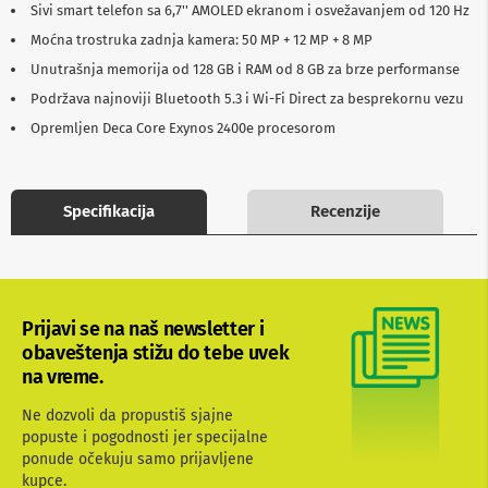
Sivi smart telefon sa 6,7'' AMOLED ekranom i osvežavanjem od 120 Hz
b
l
Moćna trostruka zadnja kamera: 50 MP + 12 MP + 8 MP
o
Unutrašnja memorija od 128 GB i RAM od 8 GB za brze performanse
v
i
Podržava najnoviji Bluetooth 5.3 i Wi-Fi Direct za besprekornu vezu
i
a
Opremljen Deca Core Exynos 2400e procesorom
d
a
p
t
Specifikacija
Recenzije
e
r
i
z
a
T
Prijavi se na naš newsletter i
V
i
obaveštenja stižu do tebe uvek
A
na vreme.
V
Ne dozvoli da propustiš sjajne
A
popuste i pogodnosti jer specijalne
n
ponude očekuju samo prijavljene
t
kupce.
e