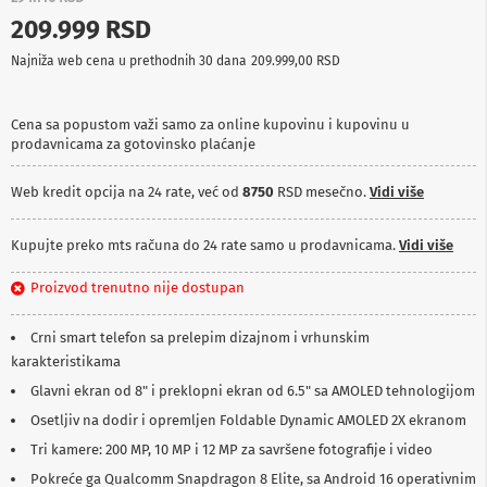
p
209.999 RSD
r
e
Najniža web cena u prethodnih 30 dana
209.999,00 RSD
m
a
Cena sa popustom važi samo za online kupovinu i kupovinu u
P
prodavnicama za gotovinsko plaćanje
r
o
j
Web kredit opcija na 24 rate, već od
8750
RSD mesečno.
Vidi više
e
k
t
Kupujte preko mts računa do 24 rate samo u prodavnicama.
Vidi više
o
r
Proizvod trenutno nije dostupan
i
i
p
Crni smart telefon sa prelepim dizajnom i vrhunskim
l
karakteristikama
a
t
Glavni ekran od 8" i preklopni ekran od 6.5" sa AMOLED tehnologijom
n
Osetljiv na dodir i opremljen Foldable Dynamic AMOLED 2X ekranom
a
Tri kamere: 200 MP, 10 MP i 12 MP za savršene fotografije i video
K
Pokreće ga Qualcomm Snapdragon 8 Elite, sa Android 16 operativnim
a