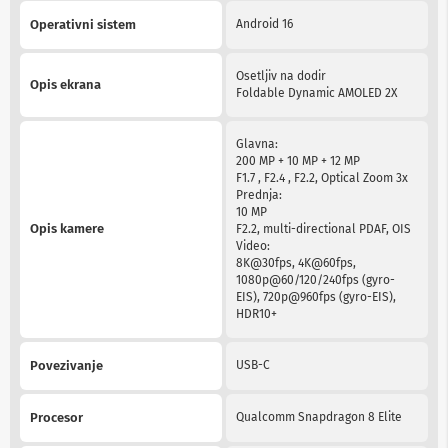
a
Operativni sistem
Android 16
T
V
i
A
Osetljiv na dodir
Opis ekrana
V
Foldable Dynamic AMOLED 2X
N
Glavna:
o
200 MP + 10 MP + 12 MP
s
F1.7 , F2.4 , F2.2, Optical Zoom 3x
a
Prednja:
č
10 MP
i
Opis kamere
F2.2, multi-directional PDAF, OIS
i
Video:
p
8K@30fps, 4K@60fps,
o
1080p@60/120/240fps (gyro-
l
EIS), 720p@960fps (gyro-EIS),
i
HDR10+
c
e
z
Povezivanje
USB-C
a
t
e
Procesor
Qualcomm Snapdragon 8 Elite
l
e