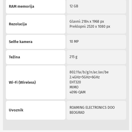
v
RAM memorija
12 GB
i
z
o
r
Glavni: 2184 x 1968 px
Rezolucija
e
Preklopni: 2520 x 1080 px
O
Selfie kamera
10 MP
p
r
e
Težina
215 g
m
a
z
802.11a/b/g/n/ac/ax/be
a
2.4GHz+5GHz+6GHz
č
Wi-Fi (Wireless)
EHT320
i
MIMO
š
4096-QAM
ć
e
n
j
ROAMING ELECTRONICS DOO
Uvoznik
e
BEOGRAD
e
k
r