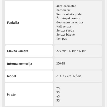
n
Akcelerometar
e
Barometar
i
Senzor otiska prsta
r
Žiroskopski senzor
i
Funkcija
Geomagnetni senzor
s
Hall senzor
i
Senzor svetla
v
Senzor blizine
e
Kompas
r
i
z
Glavna kamera
200 MP + 10 MP + 12 MP
a
T
V
Interna memorija
256 GB
D
a
Model
Z Fold 7 Crni 12/256
l
j
i
2G
n
3G
s
Mreže
4G
k
5G
i
z