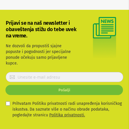
a
n
a
S
Prijavi se na naš newsletter i
e
obaveštenja stižu do tebe uvek
t
na vreme.
t
o
p
Ne dozvoli da propustiš sjajne
b
popuste i pogodnosti jer specijalne
o
ponude očekuju samo prijavljene
x
kupce.
u
r
P
e
đ
r
a
i
j
Pošalji
j
i
a
v
Prihvatam Politiku privatnosti radi unapređenja korisničkog
R
i
iskustva. Da saznate više o načinu obrade podataka,
a
t
pogledajte stranicu
Politika privatnosti.
m
o
e
v
s