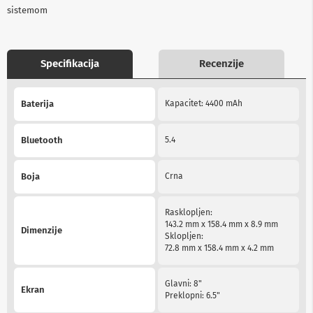
b
sistemom
l
o
v
i
Specifikacija
Recenzije
i
a
More
d
Baterija
Kapacitet: 4400 mAh
a
Information
p
t
Bluetooth
5.4
e
r
i
z
Boja
Crna
a
T
V
Rasklopljen:
i
143.2 mm x 158.4 mm x 8.9 mm
Dimenzije
A
Sklopljen:
V
72.8 mm x 158.4 mm x 4.2 mm
A
Glavni: 8"
n
Ekran
Preklopni: 6.5"
t
e