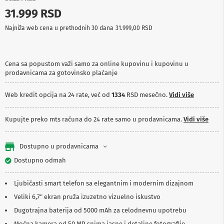
p
31.999 RSD
r
e
Najniža web cena u prethodnih 30 dana
31.999,00 RSD
m
a
P
Cena sa popustom važi samo za online kupovinu i kupovinu u
r
prodavnicama za gotovinsko plaćanje
o
j
e
Web kredit opcija na 24 rate, već od
1334
RSD mesečno.
Vidi više
k
t
o
Kupujte preko mts računa do 24 rate samo u prodavnicama.
Vidi više
r
i
i
Dostupno u prodavnicama
p
Dostupno odmah
l
a
t
Ljubičasti smart telefon sa elegantnim i modernim dizajnom
n
a
Veliki 6,7" ekran pruža izuzetno vizuelno iskustvo
Dugotrajna baterija od 5000 mAh za celodnevnu upotrebu
K
a
Moćna kamera od 50 MP snima jasne i detaljne fotografije