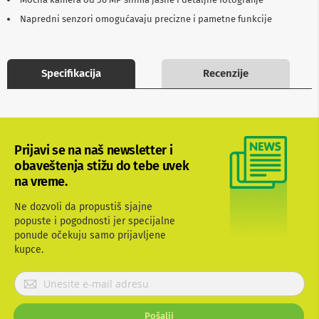
b
Napredni senzori omogućavaju precizne i pametne funkcije
l
o
v
i
i
Specifikacija
Recenzije
a
d
a
p
t
e
Prijavi se na naš newsletter i
r
obaveštenja stižu do tebe uvek
i
na vreme.
z
a
T
Ne dozvoli da propustiš sjajne
V
popuste i pogodnosti jer specijalne
i
ponude očekuju samo prijavljene
A
kupce.
V
P
A
n
r
t
i
e
Pošalji