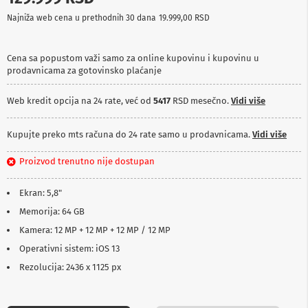
p
Najniža web cena u prethodnih 30 dana
19.999,00 RSD
r
e
m
a
Cena sa popustom važi samo za online kupovinu i kupovinu u
prodavnicama za gotovinsko plaćanje
P
r
Web kredit opcija na 24 rate, već od
5417
RSD mesečno.
Vidi više
o
j
e
Kupujte preko mts računa do 24 rate samo u prodavnicama.
Vidi više
k
t
Proizvod trenutno nije dostupan
o
r
i
Ekran: 5,8"
i
p
Memorija: 64 GB
l
Kamera: 12 MP + 12 MP + 12 MP / 12 MP
a
t
Operativni sistem: iOS 13
n
Rezolucija: 2436 x 1125 px
a
K
a