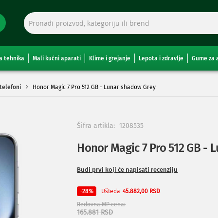
a tehnika
Mali kućni aparati
Klime i grejanje
Lepota i zdravlje
Gume za 
telefoni
Honor Magic 7 Pro 512 GB - Lunar shadow Grey
Šifra artikla:
1208535
Honor Magic 7 Pro 512 GB - 
Budi prvi koji će napisati recenziju
Ušteda
-28%
45.882,00 RSD
Redovna MP cena
165.881 RSD