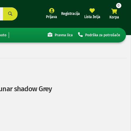
Registracija
Prijava
Lista želja
Korpa
auto
Pravna lica
Podrška za potrošače
Lunar shadow Grey