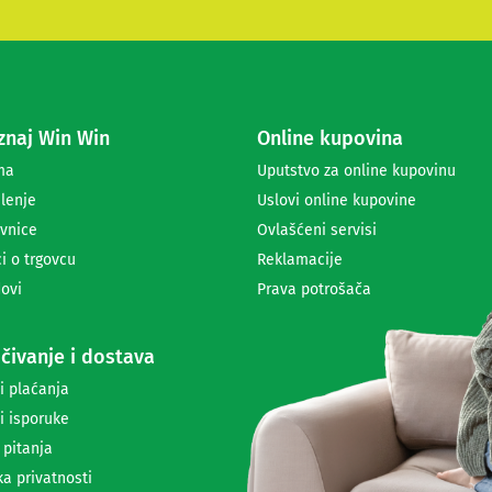
t
e
s
e
z
a
naj Win Win
Online kupovina
p
r
ma
Uputstvo za online kupovinu
i
lenje
Uslovi online kupovine
m
a
vnice
Ovlašćeni servisi
n
i o trgovcu
Reklamacije
j
ovi
Prava potrošača
e
n
e
čivanje i dostava
w
s
i plaćanja
l
i isporuke
e
t
 pitanja
t
ka privatnosti
e