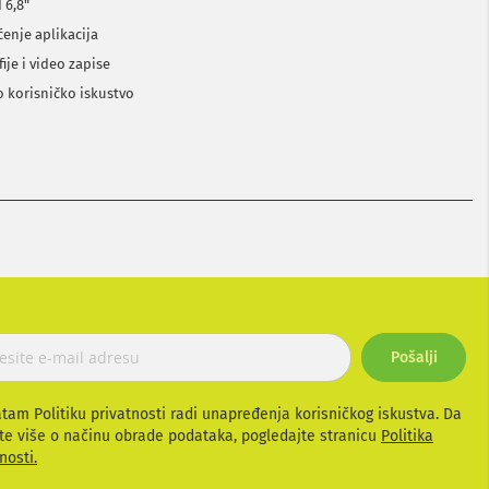
 6,8"
ćenje aplikacija
ije i video zapise
 korisničko iskustvo
Pošalji
atam Politiku privatnosti radi unapređenja korisničkog iskustva. Da
te više o načinu obrade podataka, pogledajte stranicu
Politika
nosti.