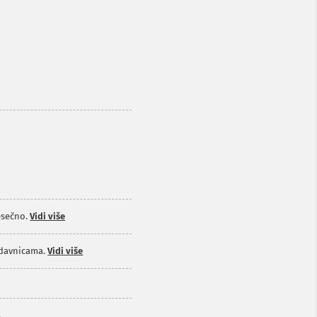
sečno.
Vidi više
odavnicama.
Vidi više