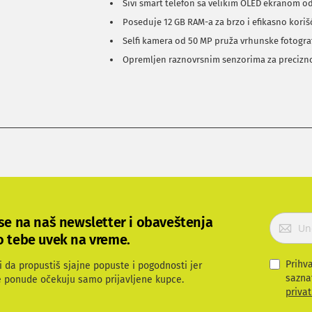
Sivi smart telefon sa velikim OLED ekranom od
Poseduje 12 GB RAM-a za brzo i efikasno koriš
Selfi kamera od 50 MP pruža vrhunske fotograf
Opremljen raznovrsnim senzorima za precizno
P
 se na naš newsletter i obaveštenja
r
o tebe uvek na vreme.
i
j
Prihv
i da propustiš sjajne popuste i pogodnosti jer
a
sazna
e ponude očekuju samo prijavljene kupce.
v
privat
i