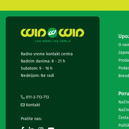
i
radio
satovi
Zvučnici
i
zvučni
Upoz
sistemi
Soundbarovi
O na
Zvučnici
Zapos
Radno vreme kontakt centra
za
Proda
kompjuter
Radnim danima: 8 - 21 h
Zvučni
Podac
Subotom: 9 - 16 h
sistemi
Nedeljom: Ne radi
Brend
Bežični
zvučnici
Slušalice
Poru
Bežične
011-3-713-713
slušalice
Način
Kontakt
Žične
Način
slušalice
Česta
Mikrofoni
Pratite nas:
i
Politi