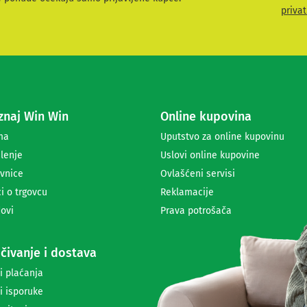
v
privat
i
t
e
s
e
z
a
naj Win Win
Online kupovina
p
r
ma
Uputstvo za online kupovinu
i
lenje
Uslovi online kupovine
m
a
vnice
Ovlašćeni servisi
n
i o trgovcu
Reklamacije
j
ovi
Prava potrošača
e
n
e
čivanje i dostava
w
s
i plaćanja
l
i isporuke
e