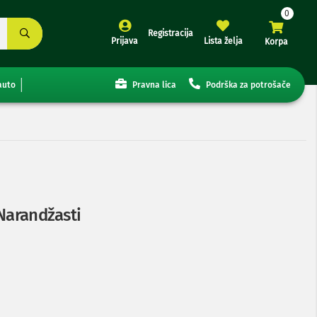
Registracija
Prijava
Lista želja
Korpa
auto
Pravna lica
Podrška za potrošače
 Narandžasti