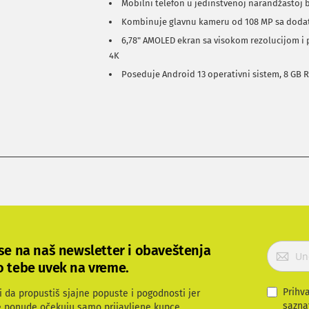
Mobilni telefon u jedinstvenoj narandžastoj 
Kombinuje glavnu kameru od 108 MP sa dodat
6,78" AMOLED ekran sa visokom rezolucijom i
4K
Poseduje Android 13 operativni sistem, 8 GB 
P
 se na naš newsletter i obaveštenja
r
o tebe uvek na vreme.
i
j
Prihv
i da propustiš sjajne popuste i pogodnosti jer
a
sazna
e ponude očekuju samo prijavljene kupce.