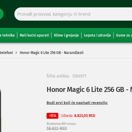
a tehnika
Mali kućni aparati
Klime i grejanje
Lepota i zdravlje
Gume za 
telefoni
Honor Magic 6 Lite 256 GB - Narandžasti
Šifra artikla:
1200571
Honor Magic 6 Lite 256 GB -
Budi prvi koji će napisati recenziju
Ušteda
-15%
8.823,00 RSD
Redovna MP cena
58.822 RSD