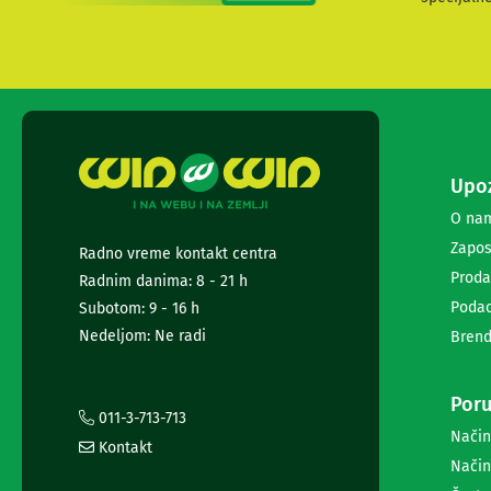
i
radio
satovi
Zvučnici
i
zvučni
sistemi
Soundbarovi
Upoz
Zvučnici
za
O na
kompjuter
Zapos
Zvučni
Radno vreme kontakt centra
sistemi
Proda
Radnim danima: 8 - 21 h
Bežični
Podac
Subotom: 9 - 16 h
zvučnici
Nedeljom: Ne radi
Brend
Slušalice
Bežične
slušalice
Poru
Žične
011-3-713-713
slušalice
Način
Kontakt
Mikrofoni
Način
i