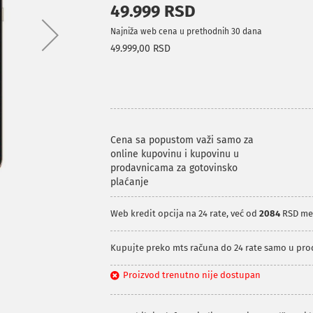
49.999 RSD
Najniža web cena u prethodnih 30 dana
49.999,00 RSD
Cena sa popustom važi samo za
online kupovinu i kupovinu u
prodavnicama za gotovinsko
plaćanje
Web kredit opcija na 24 rate, već od
2084
RSD me
Kupujte preko mts računa do 24 rate samo u pr
Proizvod trenutno nije dostupan