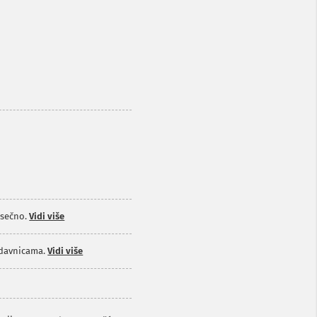
sečno.
Vidi više
odavnicama.
Vidi više