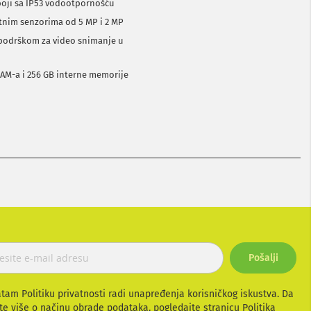
boji sa IP53 vodootpornošću
nim senzorima od 5 MP i 2 MP
 podrškom za video snimanje u
RAM-a i 256 GB interne memorije
Pošalji
atam Politiku privatnosti radi unapređenja korisničkog iskustva. Da
te više o načinu obrade podataka, pogledajte stranicu
Politika