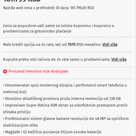
p
Najniža web cena u prethodnih 30 dana
181.799,00 RSD
r
e
m
a
Cena sa popustom važi samo za online kupovinu i kupovinu u
prodavnicama za gotovinsko plaćanje
P
r
Web kredit opcija na 24 rate, već od
7575
RSD mesečno.
Vidi više
o
j
e
Kupujte preko mts računa do 24 rate samo u prodavnicama.
Vidi više
k
t
Proizvod trenutno nije dostupan
o
r
i
• Fenomenalan spoj modernog dizajna i perfomansi smart telefona u
i
srebrnoj boji
p
l
• Dovoljno skladišnog prostora pruža interna memorija od 128 GB
a
• Impresivan Super Retina XDR ekran sa oleofobnim premazom protiv
t
otisaka pristiju
n
• Profesionalni sistem glavne kamere rezolucije do 48 MP sa optičkom
a
stabilizacijom slike
K
• MagSafe i Qi bežično punjenje litijum-jonske baterije
a