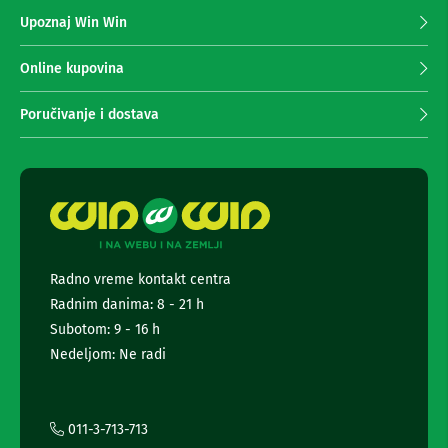
z
n
Upoznaj Win Win
a
e
i
p
r
r
Online kupovina
i
i
s
m
i
Poručivanje i dostava
a
v
e
n
r
j
i
e
z
n
a
e
T
w
V
s
Radno vreme kontakt centra
D
l
a
Radnim danima: 8 - 21 h
e
l
t
Subotom: 9 - 16 h
j
t
Nedeljom: Ne radi
i
e
n
r
s
k
a
i
i
011-3-713-713
z