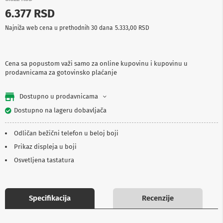
p
6.377 RSD
r
e
Najniža web cena u prethodnih 30 dana
5.333,00 RSD
m
a
P
Cena sa popustom važi samo za online kupovinu i kupovinu u
r
prodavnicama za gotovinsko plaćanje
o
j
e
Dostupno u prodavnicama
k
t
Dostupno na lageru dobavljača
o
r
Odličan bežični telefon u beloj boji
i
i
Prikaz displeja u boji
p
Osvetljena tastatura
l
a
t
n
a
Specifikacija
Recenzije
K
a