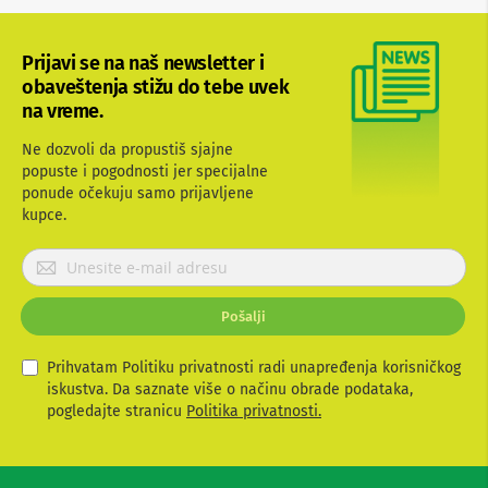
b
l
o
Prijavi se na naš newsletter i
v
obaveštenja stižu do tebe uvek
i
na vreme.
i
a
d
Ne dozvoli da propustiš sjajne
a
popuste i pogodnosti jer specijalne
p
ponude očekuju samo prijavljene
t
kupce.
e
r
i
P
z
r
a
i
T
Pošalji
j
V
a
i
v
Prihvatam Politiku privatnosti radi unapređenja korisničkog
A
V
i
iskustva. Da saznate više o načinu obrade podataka,
t
pogledajte stranicu
Politika privatnosti.
A
e
n
s
t
e
e