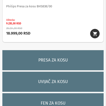
p
Philips Presa za kosu BHS838/00
r
e
m
a
Ušteda
9.235,00 RSD
P
28.234,00 RSD
r
18.999,00 RSD
o
j
e
k
t
o
PRESA ZA KOSU
r
i
i
p
l
a
UVIJAČ ZA KOSU
t
n
a
K
FEN ZA KOSU
a