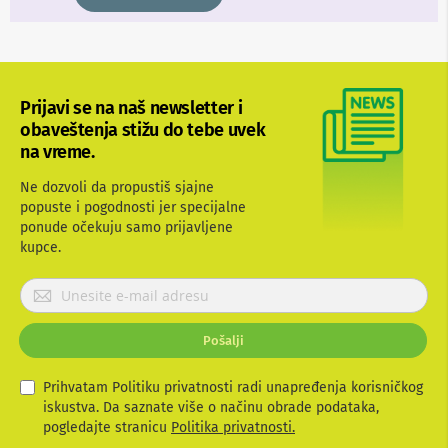
n
e
i
r
i
s
Prijavi se na naš newsletter i
i
obaveštenja stižu do tebe uvek
v
e
na vreme.
r
i
Ne dozvoli da propustiš sjajne
z
popuste i pogodnosti jer specijalne
a
ponude očekuju samo prijavljene
T
kupce.
V
P
D
a
r
l
i
j
Pošalji
j
i
a
n
v
Prihvatam Politiku privatnosti radi unapređenja korisničkog
s
k
i
iskustva. Da saznate više o načinu obrade podataka,
i
t
pogledajte stranicu
Politika privatnosti.
z
e