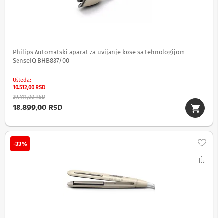
-
s
m
a
r
t
T
Philips Automatski aparat za uvijanje kose sa tehnologijom
V
SenseIQ BHB887/00
S
Ušteda
m
10.512,00 RSD
a
29.411,00 RSD
r
18.899,00 RSD
t
T
V
Doda
T
-33%
V
Up
i
v
i
d
e
o
o