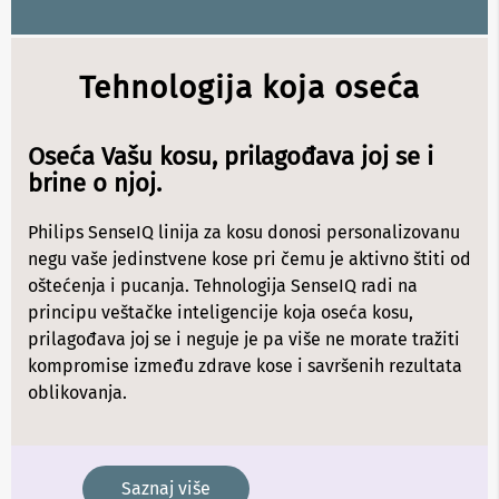
b
l
o
v
Tehnologija koja oseća
i
i
a
d
Oseća Vašu kosu, prilagođava joj se i
a
brine o njoj.
p
t
e
Philips SenseIQ linija za kosu donosi personalizovanu
r
negu vaše jedinstvene kose pri čemu je aktivno štiti od
i
z
oštećenja i pucanja. Tehnologija SenseIQ radi na
a
principu veštačke inteligencije koja oseća kosu,
T
prilagođava joj se i neguje je pa više ne morate tražiti
V
i
kompromise između zdrave kose i savršenih rezultata
A
oblikovanja.
V
A
n
t
Saznaj više
e