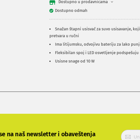
Dostupno u prodavnicama
Dostupno odmah
Snažan štapni usisvač za suvo usisavanje, koj
pretvara u ručni
Ima litijumsku, odvojivu bateriju za lako pun
Fleksibilan spoj i LED osvetljenje podspešuju
Usisne snage od 10 W
P
 se na naš newsletter i obaveštenja
r