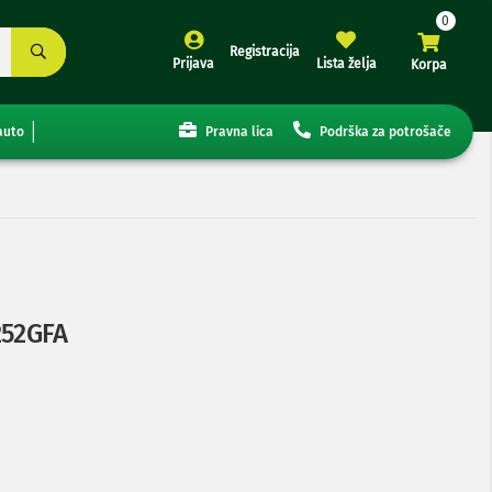
Registracija
Prijava
Lista želja
Korpa
auto
Pravna lica
Podrška za potrošače
252GFA