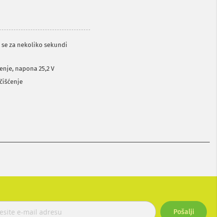
i se za nekoliko sekundi
jenje, napona 25,2 V
 čišćenje
Pošalji