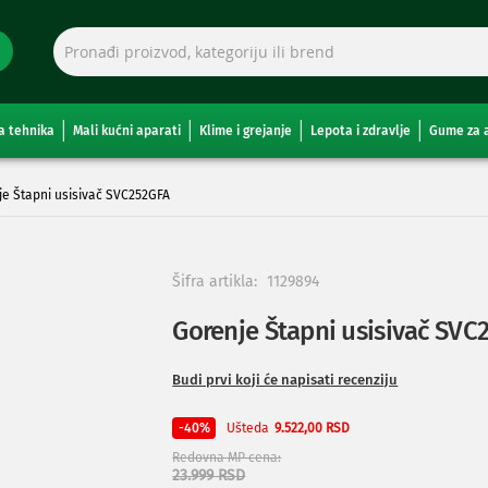
a tehnika
Mali kućni aparati
Klime i grejanje
Lepota i zdravlje
Gume za 
e Štapni usisivač SVC252GFA
Šifra artikla:
1129894
Gorenje Štapni usisivač SVC
Budi prvi koji će napisati recenziju
Ušteda
-40%
9.522,00 RSD
Redovna MP cena
23.999 RSD