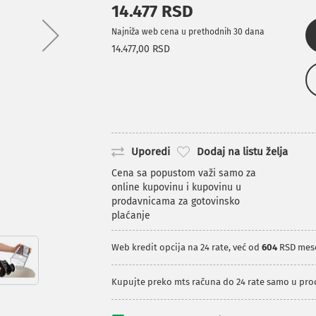
14.477 RSD
Najniža web cena u prethodnih 30 dana
14.477,00 RSD
Uporedi
Dodaj na listu želja
Cena sa popustom važi samo za
online kupovinu i kupovinu u
prodavnicama za gotovinsko
plaćanje
Web kredit opcija na 24 rate, već od
604
RSD mes
Kupujte preko mts računa do 24 rate samo u pr