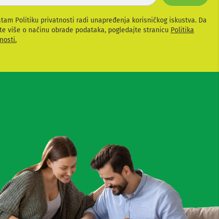
atam Politiku privatnosti radi unapređenja korisničkog iskustva. Da
te više o načinu obrade podataka, pogledajte stranicu
Politika
nosti.