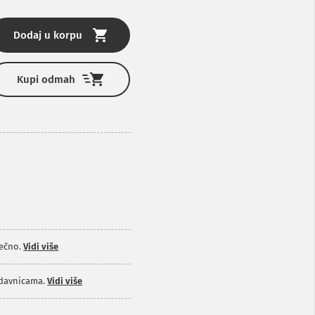
Dodaj u korpu
Kupi odmah
ečno.
Vidi više
odavnicama.
Vidi više