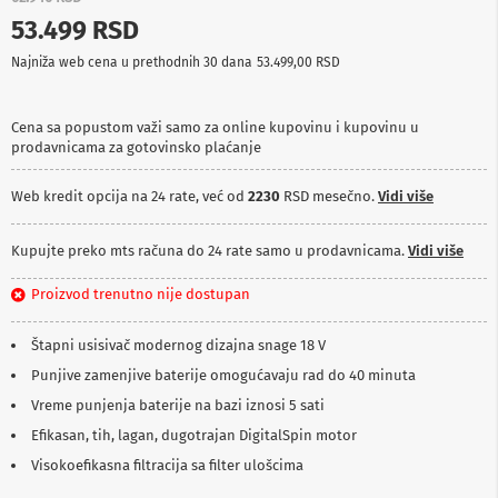
p
53.499 RSD
r
e
Najniža web cena u prethodnih 30 dana
53.499,00 RSD
m
a
Cena sa popustom važi samo za online kupovinu i kupovinu u
P
prodavnicama za gotovinsko plaćanje
r
o
j
Web kredit opcija na 24 rate, već od
2230
RSD mesečno.
Vidi više
e
k
t
Kupujte preko mts računa do 24 rate samo u prodavnicama.
Vidi više
o
r
Proizvod trenutno nije dostupan
i
i
p
Štapni usisivač modernog dizajna snage 18 V
l
Punjive zamenjive baterije omogućavaju rad do 40 minuta
a
t
Vreme punjenja baterije na bazi iznosi 5 sati
n
a
Efikasan, tih, lagan, dugotrajan DigitalSpin motor
Visokoefikasna filtracija sa filter ulošcima
K
a