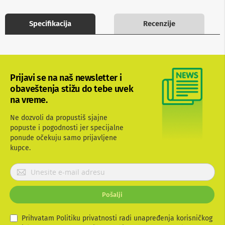
b
l
Specifikacija
Recenzije
o
v
i
i
a
d
a
Prijavi se na naš newsletter i
p
obaveštenja stižu do tebe uvek
t
na vreme.
e
r
Ne dozvoli da propustiš sjajne
i
z
popuste i pogodnosti jer specijalne
a
ponude očekuju samo prijavljene
T
kupce.
V
i
P
A
r
V
i
Pošalji
A
j
n
a
t
v
Prihvatam Politiku privatnosti radi unapređenja korisničkog
e