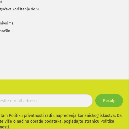
ni
ogućava korištenje do 50
 nivoima
 prašinu
Pošalji
atam Politiku privatnosti radi unapređenja korisničkog iskustva. Da
te više o načinu obrade podataka, pogledajte stranicu
Politika
nosti.