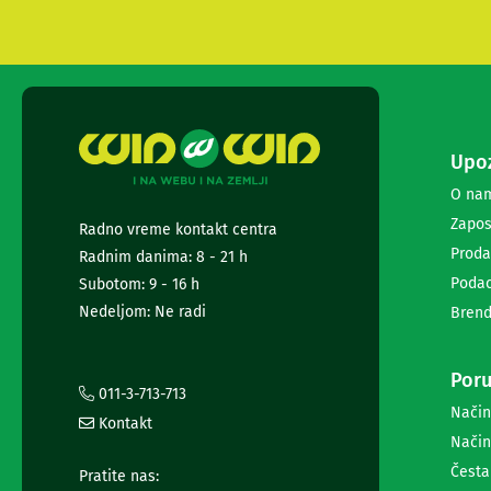
i
radio
satovi
Zvučnici
i
zvučni
sistemi
Upoz
Soundbarovi
Zvučnici
O na
za
Zapos
Radno vreme kontakt centra
kompjuter
Zvučni
Proda
Radnim danima: 8 - 21 h
sistemi
Podac
Subotom: 9 - 16 h
Bežični
Nedeljom: Ne radi
Brend
zvučnici
Slušalice
Bežične
Poru
slušalice
011-3-713-713
Žične
Način
Kontakt
slušalice
Način
Mikrofoni
Česta
i
Pratite nas: