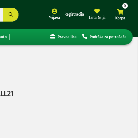
Registracija
Prijava
Lista želja
Korpa
auto
Pravna lica
Podrška za potrošače
ALL21