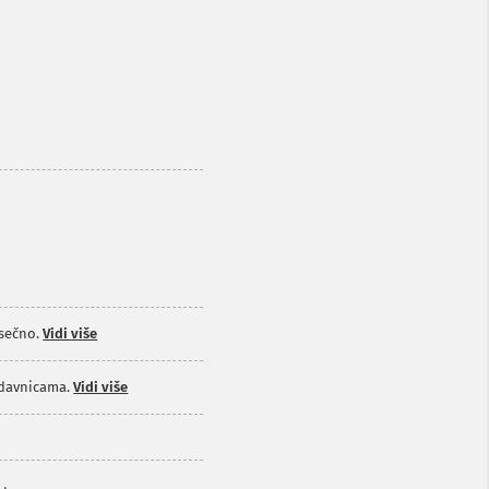
sečno.
Vidi više
odavnicama.
Vidi više