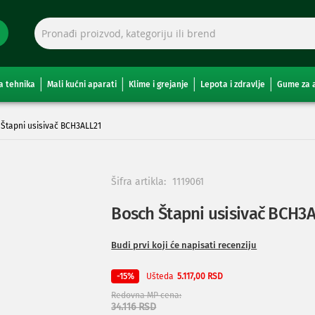
a tehnika
Mali kućni aparati
Klime i grejanje
Lepota i zdravlje
Gume za 
Štapni usisivač BCH3ALL21
Šifra artikla:
1119061
Bosch Štapni usisivač BCH3
Budi prvi koji će napisati recenziju
Ušteda
-15%
5.117,00 RSD
Redovna MP cena
34.116 RSD