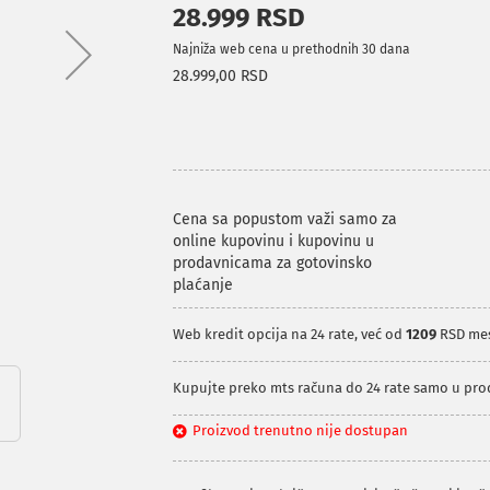
28.999 RSD
Najniža web cena u prethodnih 30 dana
28.999,00 RSD
Cena sa popustom važi samo za
online kupovinu i kupovinu u
prodavnicama za gotovinsko
plaćanje
Web kredit opcija na 24 rate, već od
1209
RSD me
Kupujte preko mts računa do 24 rate samo u pr
Proizvod trenutno nije dostupan