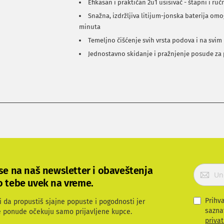
Efikasan i praktičan 2u1 usisivač - štapni i ruč
Snažna, izdržljiva litijum-jonska baterija om
minuta
Temeljno čišćenje svih vrsta podova i na svim
Jednostavno skidanje i pražnjenje posude za
P
 se na naš newsletter i obaveštenja
r
o tebe uvek na vreme.
i
j
Prihv
i da propustiš sjajne popuste i pogodnosti jer
a
sazna
e ponude očekuju samo prijavljene kupce.
v
privat