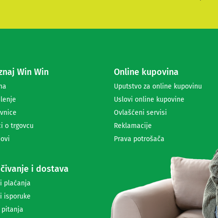
i
t
e
s
e
z
a
naj Win Win
Online kupovina
p
r
ma
Uputstvo za online kupovinu
i
lenje
Uslovi online kupovine
m
a
vnice
Ovlašćeni servisi
n
i o trgovcu
Reklamacije
j
ovi
Prava potrošača
e
n
e
čivanje i dostava
w
s
i plaćanja
l
i isporuke
e
t
 pitanja
t