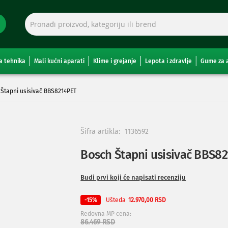
a tehnika
Mali kućni aparati
Klime i grejanje
Lepota i zdravlje
Gume za 
Štapni usisivač BBS8214PET
Šifra artikla:
1136592
Bosch Štapni usisivač BBS8
Budi prvi koji će napisati recenziju
Ušteda
-15%
12.970,00 RSD
Redovna MP cena
86.469 RSD