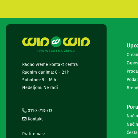
i
radio
satovi
Zvučnici
i
zvučni
sistemi
Upoz
Soundbarovi
Zvučnici
O na
za
Zapos
Radno vreme kontakt centra
kompjuter
Zvučni
Proda
Radnim danima: 8 - 21 h
sistemi
Podac
Subotom: 9 - 16 h
Bežični
Nedeljom: Ne radi
Brend
zvučnici
Slušalice
Bežične
Poru
slušalice
011-3-713-713
Žične
Način
Kontakt
slušalice
Način
Mikrofoni
Česta
i
Pratite nas: