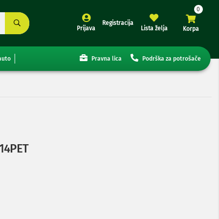
Registracija
Prijava
Lista želja
Korpa
auto
Pravna lica
Podrška za potrošače
214PET