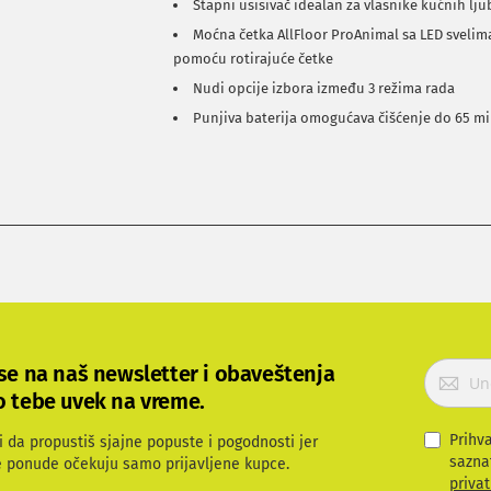
Štapni usisivač idealan za vlasnike kućnih lj
Moćna četka AllFloor ProAnimal sa LED svelima
pomoću rotirajuće četke
Nudi opcije izbora između 3 režima rada
Punjiva baterija omogućava čišćenje do 65 m
P
 se na naš newsletter i obaveštenja
r
o tebe uvek na vreme.
i
j
Prihv
i da propustiš sjajne popuste i pogodnosti jer
a
sazna
e ponude očekuju samo prijavljene kupce.
v
privat