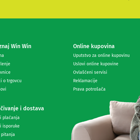
i
t
e
s
e
z
a
naj Win Win
Online kupovina
p
r
ma
Uputstvo za online kupovinu
i
lenje
Uslovi online kupovine
m
a
vnice
Ovlašćeni servisi
n
i o trgovcu
Reklamacije
j
ovi
Prava potrošača
e
n
e
čivanje i dostava
w
s
i plaćanja
l
i isporuke
e
t
 pitanja
t