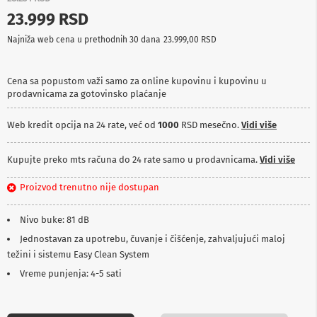
p
23.999 RSD
r
e
Najniža web cena u prethodnih 30 dana
23.999,00 RSD
m
a
Cena sa popustom važi samo za online kupovinu i kupovinu u
P
prodavnicama za gotovinsko plaćanje
r
o
j
Web kredit opcija na 24 rate, već od
1000
RSD mesečno.
Vidi više
e
k
t
Kupujte preko mts računa do 24 rate samo u prodavnicama.
Vidi više
o
r
Proizvod trenutno nije dostupan
i
i
p
Nivo buke: 81 dB
l
Jednostavan za upotrebu, čuvanje i čišćenje, zahvaljujući maloj
a
t
težini i sistemu Easy Clean System
n
Vreme punjenja: 4-5 sati
a
K
a