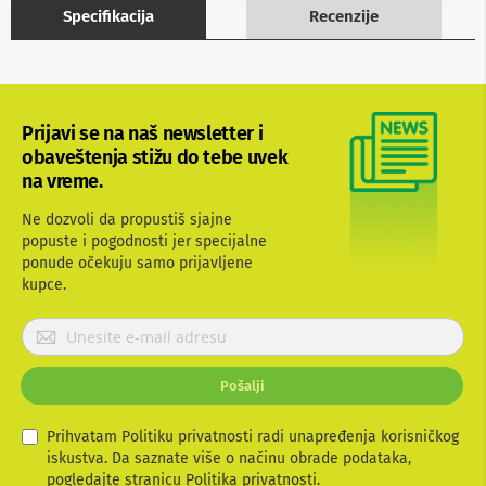
Specifikacija
Recenzije
b
l
o
v
i
i
a
Prijavi se na naš newsletter i
d
obaveštenja stižu do tebe uvek
a
na vreme.
p
t
e
Ne dozvoli da propustiš sjajne
r
popuste i pogodnosti jer specijalne
i
ponude očekuju samo prijavljene
z
kupce.
a
T
P
V
i
r
A
i
V
Pošalji
j
a
A
v
Prihvatam Politiku privatnosti radi unapređenja korisničkog
n
i
iskustva. Da saznate više o načinu obrade podataka,
t
t
pogledajte stranicu
Politika privatnosti.
e