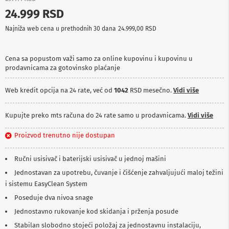
p
24.999 RSD
r
e
Najniža web cena u prethodnih 30 dana
24.999,00 RSD
m
a
Cena sa popustom važi samo za online kupovinu i kupovinu u
P
prodavnicama za gotovinsko plaćanje
r
o
j
Web kredit opcija na 24 rate, već od
1042
RSD mesečno.
Vidi više
e
k
t
Kupujte preko mts računa do 24 rate samo u prodavnicama.
Vidi više
o
r
Proizvod trenutno nije dostupan
i
i
p
Ručni usisivač i baterijski usisivač u jednoj mašini
l
Jednostavan za upotrebu, čuvanje i čišćenje zahvaljujući maloj težini
a
t
i sistemu EasyClean System
n
Poseduje dva nivoa snage
a
Jednostavno rukovanje kod skidanja i prženja posude
K
Stabilan slobodno stojeći položaj za jednostavnu instalaciju,
a