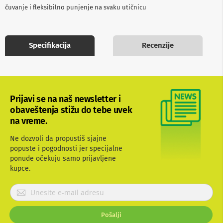
b
čuvanje i fleksibilno punjenje na svaku utičnicu
l
o
v
i
Specifikacija
Recenzije
i
a
d
a
p
t
Prijavi se na naš newsletter i
e
obaveštenja stižu do tebe uvek
r
i
na vreme.
z
a
Ne dozvoli da propustiš sjajne
T
popuste i pogodnosti jer specijalne
V
ponude očekuju samo prijavljene
i
A
kupce.
V
P
A
r
n
i
t
Pošalji
j
e