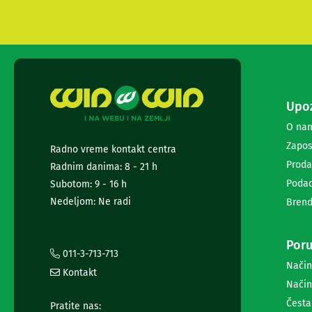
i
radio
satovi
Zvučnici
i
zvučni
sistemi
Upoz
Soundbarovi
Zvučnici
O na
za
Zapos
kompjuter
Radno vreme kontakt centra
Zvučni
Proda
Radnim danima: 8 - 21 h
sistemi
Podac
Subotom: 9 - 16 h
Bežični
Nedeljom: Ne radi
Brend
zvučnici
Slušalice
Bežične
Poru
slušalice
011-3-713-713
Žične
Način
slušalice
Kontakt
Način
Mikrofoni
i
Česta
Pratite nas: