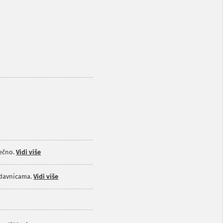
ečno.
Vidi više
odavnicama.
Vidi više