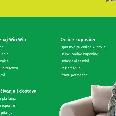
i
t
e
s
e
z
a
naj Win Win
Online kupovina
p
r
ma
Uputstvo za online kupovinu
i
lenje
Uslovi online kupovine
m
a
vnice
Ovlašćeni servisi
n
i o trgovcu
Reklamacije
j
ovi
Prava potrošača
e
n
e
čivanje i dostava
w
s
i plaćanja
l
i isporuke
e
t
 pitanja