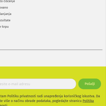
zo čišćenje
novano
lanjanja
ezultate
er krpu
Pošalji
atam Politiku privatnosti radi unapređenja korisničkog iskustva. Da
te više o načinu obrade podataka, pogledajte stranicu
Politika
nosti.