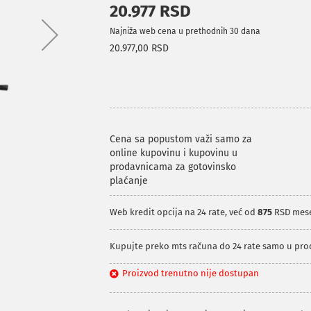
20.977 RSD
Najniža web cena u prethodnih 30 dana
20.977,00 RSD
Cena sa popustom važi samo za
online kupovinu i kupovinu u
prodavnicama za gotovinsko
plaćanje
Web kredit opcija na 24 rate, već od
875
RSD mes
Kupujte preko mts računa do 24 rate samo u pr
Proizvod trenutno nije dostupan