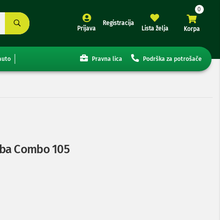
Registracija
Prijava
Lista želja
Korpa
auto
Pravna lica
Podrška za potrošače
mba Combo 105