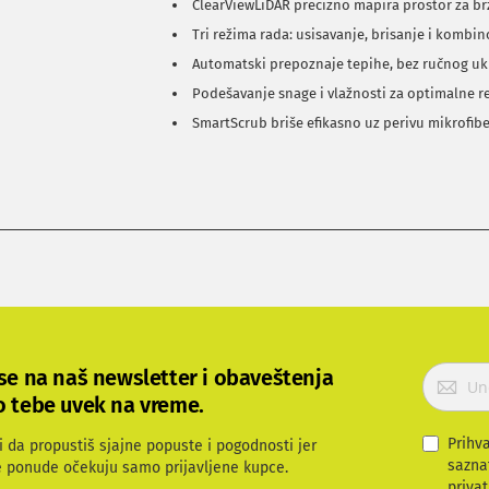
ClearViewLiDAR precizno mapira prostor za br
Tri režima rada: usisavanje, brisanje i kombi
Automatski prepoznaje tepihe, bez ručnog uk
Podešavanje snage i vlažnosti za optimalne r
SmartScrub briše efikasno uz perivu mikrofib
P
 se na naš newsletter i obaveštenja
r
o tebe uvek na vreme.
i
j
Prihv
i da propustiš sjajne popuste i pogodnosti jer
a
sazna
e ponude očekuju samo prijavljene kupce.
v
privat