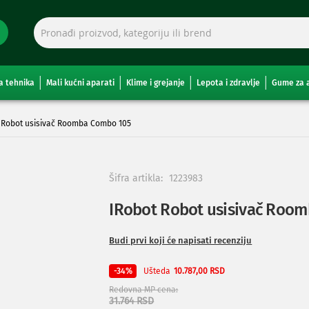
a tehnika
Mali kućni aparati
Klime i grejanje
Lepota i zdravlje
Gume za 
 Robot usisivač Roomba Combo 105
Šifra artikla:
1223983
IRobot Robot usisivač Roo
Budi prvi koji će napisati recenziju
Ušteda
-34%
10.787,00 RSD
Redovna MP cena
31.764 RSD