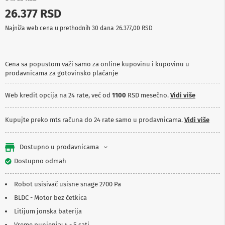
p
26.377 RSD
r
e
Najniža web cena u prethodnih 30 dana
26.377,00 RSD
m
a
P
Cena sa popustom važi samo za online kupovinu i kupovinu u
r
prodavnicama za gotovinsko plaćanje
o
j
e
Web kredit opcija na 24 rate, već od
1100
RSD mesečno.
Vidi više
k
t
o
Kupujte preko mts računa do 24 rate samo u prodavnicama.
Vidi više
r
i
i
Dostupno u prodavnicama
p
Dostupno odmah
l
a
t
Robot usisivač usisne snage 2700 Pa
n
a
BLDC - Motor bez četkica
Litijum jonska baterija
K
a
Vreme punjenja: 4 - 5 sati