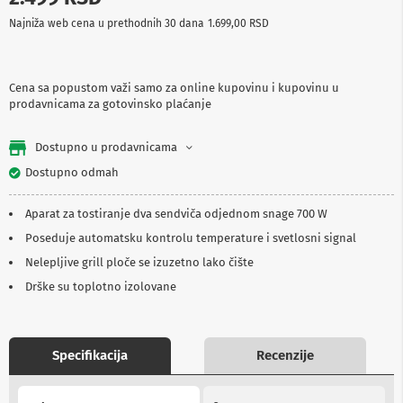
p
Najniža web cena u prethodnih 30 dana
1.699,00 RSD
r
e
m
a
Cena sa popustom važi samo za online kupovinu i kupovinu u
prodavnicama za gotovinsko plaćanje
P
r
o
Dostupno u prodavnicama
j
e
Dostupno odmah
k
t
Aparat za tostiranje dva sendviča odjednom snage 700 W
o
r
Poseduje automatsku kontrolu temperature i svetlosni signal
i
i
Nelepljive grill ploče se izuzetno lako čište
p
Drške su toplotno izolovane
l
a
t
n
a
Specifikacija
Recenzije
K
More
a