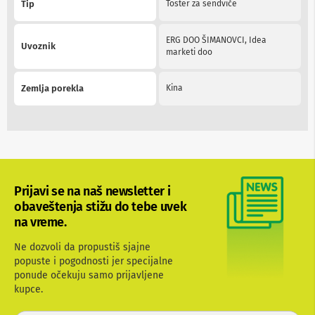
Tip
Toster za sendviče
n
e
i
ERG DOO ŠIMANOVCI, Idea
r
Uvoznik
marketi doo
i
s
i
Zemlja porekla
Kina
v
e
r
i
z
a
T
V
Prijavi se na naš newsletter i
D
obaveštenja stižu do tebe uvek
a
na vreme.
l
j
Ne dozvoli da propustiš sjajne
i
popuste i pogodnosti jer specijalne
n
s
ponude očekuju samo prijavljene
k
kupce.
i
z