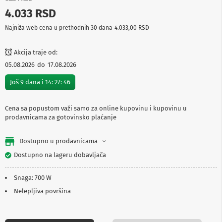
p
4.033 RSD
r
e
Najniža web cena u prethodnih 30 dana
4.033,00 RSD
m
a
Akcija traje od:
P
05.08.2026
do
17.08.2026
r
o
Još
9
dana i
14
:
27
:
45
j
e
k
Cena sa popustom važi samo za online kupovinu i kupovinu u
t
prodavnicama za gotovinsko plaćanje
o
r
i
Dostupno u prodavnicama
i
p
Dostupno na lageru dobavljača
l
a
t
Snaga: 700 W
n
Nelepljiva površina
a
K
a