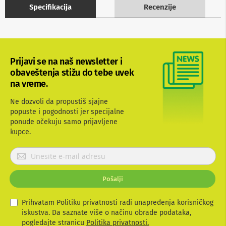
Specifikacija
Recenzije
b
l
o
v
i
i
a
Prijavi se na naš newsletter i
d
obaveštenja stižu do tebe uvek
a
na vreme.
p
t
Ne dozvoli da propustiš sjajne
e
r
popuste i pogodnosti jer specijalne
i
ponude očekuju samo prijavljene
z
kupce.
a
T
P
V
r
i
A
i
V
Pošalji
j
a
A
v
Prihvatam Politiku privatnosti radi unapređenja korisničkog
n
i
iskustva. Da saznate više o načinu obrade podataka,
t
t
pogledajte stranicu
Politika privatnosti.
e