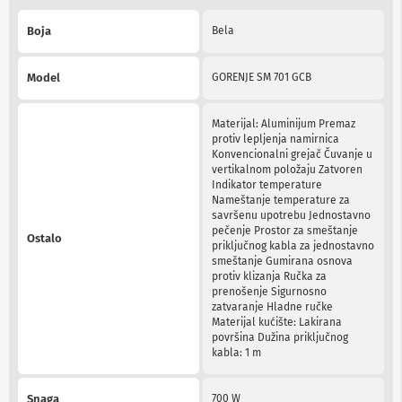
b
More
l
Boja
Bela
Information
o
v
i
Model
GORENJE SM 701 GCB
i
a
d
Materijal: Aluminijum Premaz
a
protiv lepljenja namirnica
p
Konvencionalni grejač Čuvanje u
t
vertikalnom položaju Zatvoren
e
Indikator temperature
r
Nameštanje temperature za
i
savršenu upotrebu Jednostavno
z
pečenje Prostor za smeštanje
Ostalo
a
priključnog kabla za jednostavno
T
smeštanje Gumirana osnova
V
protiv klizanja Ručka za
i
prenošenje Sigurnosno
A
zatvaranje Hladne ručke
V
Materijal kućište: Lakirana
površina Dužina priključnog
A
kabla: 1 m
n
t
e
Snaga
700 W