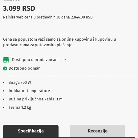
p
3.099 RSD
r
e
Najniža web cena u prethodnih 30 dana
2.844,00 RSD
m
a
P
Cena sa popustom važi samo za online kupovinu i kupovinu u
r
prodavnicama za gotovinsko plaćanje
o
j
e
Dostupno u prodavnicama
k
t
Dostupno odmah
o
r
Snaga 700 W
i
i
Indikator temperature
p
Dužina priključnog kabla: 1 m
l
a
Težina 1.2 kg
t
n
a
Specifikacija
Recenzije
K
a