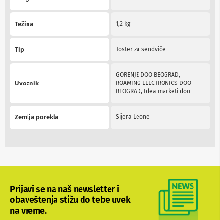
n
e
i
Težina
1,2 kg
r
i
s
Tip
Toster za sendviče
i
v
e
GORENJE DOO BEOGRAD,
r
Uvoznik
ROAMING ELECTRONICS DOO
i
BEOGRAD, Idea marketi doo
z
a
T
Zemlja porekla
Sijera Leone
V
D
a
l
j
i
n
Prijavi se na naš newsletter i
s
obaveštenja stižu do tebe uvek
k
i
na vreme.
z