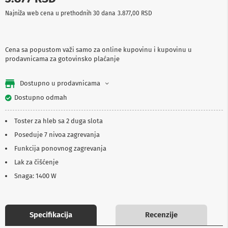
p
Najniža web cena u prethodnih 30 dana
3.877,00 RSD
r
e
m
a
Cena sa popustom važi samo za online kupovinu i kupovinu u
prodavnicama za gotovinsko plaćanje
P
r
o
Dostupno u prodavnicama
j
e
Dostupno odmah
k
t
Toster za hleb sa 2 duga slota
o
r
Poseduje 7 nivoa zagrevanja
i
i
Funkcija ponovnog zagrevanja
p
Lak za čišćenje
l
a
Snaga: 1400 W
t
n
a
Specifikacija
Recenzije
K
a