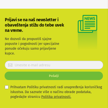
b
l
o
v
Prijavi se na naš newsletter i
i
i
obaveštenja stižu do tebe uvek
a
na vreme.
d
a
Ne dozvoli da propustiš sjajne
p
popuste i pogodnosti jer specijalne
t
ponude očekuju samo prijavljene
e
r
kupce.
i
z
P
a
r
T
i
V
Pošalji
j
i
A
a
V
v
Prihvatam Politiku privatnosti radi unapređenja korisničkog
i
iskustva. Da saznate više o načinu obrade podataka,
A
t
pogledajte stranicu
Politika privatnosti.
n
e
t
s
e