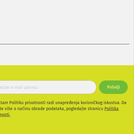
u
Pošalji
atam Politiku privatnosti radi unapređenja korisničkog iskustva. Da
te više o načinu obrade podataka, pogledajte stranicu
Politika
nosti.