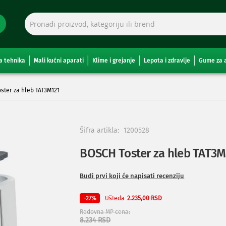
a tehnika
Mali kućni aparati
Klime i grejanje
Lepota i zdravlje
Gume za 
ster za hleb TAT3M121
Šifra artikla:
1200528
BOSCH Toster za hleb TAT3M
Budi prvi koji će napisati recenziju
Ušteda
-27%
2.235,00 RSD
Redovna MP cena
8.234 RSD