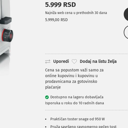
5.999 RSD
Najniža web cena u prethodnih 30 dana
5.999,00 RSD
Uporedi
Dodaj na listu želja
Cena sa popustom važi samo za
online kupovinu i kupovinu u
prodavnicama za gotovinsko
plaćanje
Dostupno na lageru dobavljača
Isporuka u roku do 10 radnih dana
Praktičan toster snage od 950 W
Pruža savršeno ravnomerno pečen tost