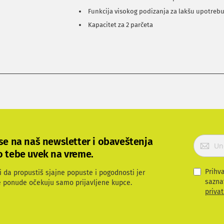
Funkcija visokog podizanja za lakšu upotreb
Kapacitet za 2 parčeta
P
 se na naš newsletter i obaveštenja
r
o tebe uvek na vreme.
i
j
Prihv
i da propustiš sjajne popuste i pogodnosti jer
a
sazna
e ponude očekuju samo prijavljene kupce.
v
privat
i
t
e