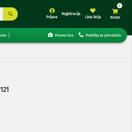
Registracija
Prijava
Lista želja
Korpa
auto
Pravna lica
Podrška za potrošače
121