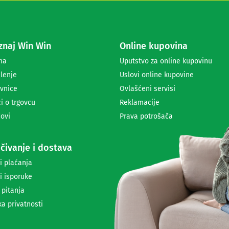
s
e
z
a
naj Win Win
Online kupovina
p
r
ma
Uputstvo za online kupovinu
i
lenje
Uslovi online kupovine
m
a
vnice
Ovlašćeni servisi
n
i o trgovcu
Reklamacije
j
ovi
Prava potrošača
e
n
e
čivanje i dostava
w
s
i plaćanja
l
i isporuke
e
t
 pitanja
t
ka privatnosti
e
r