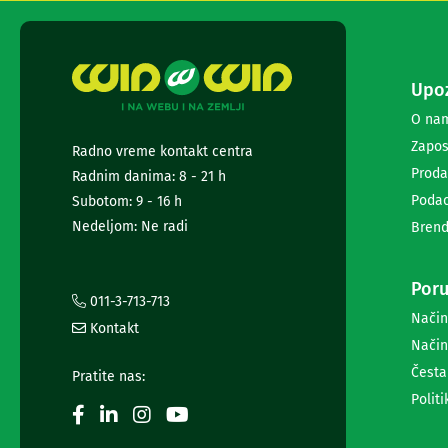
i
radio
satovi
Zvučnici
Upoz
i
zvučni
O na
sistemi
Zapos
Soundbarovi
Radno vreme kontakt centra
Zvučnici
Proda
Radnim danima: 8 - 21 h
za
Podac
Subotom: 9 - 16 h
kompjuter
Nedeljom: Ne radi
Brend
Zvučni
sistemi
Bežični
Poru
zvučnici
011-3-713-713
Slušalice
Način
Kontakt
Bežične
Način
slušalice
Žične
Česta
Pratite nas:
slušalice
Politi
Mikrofoni
i