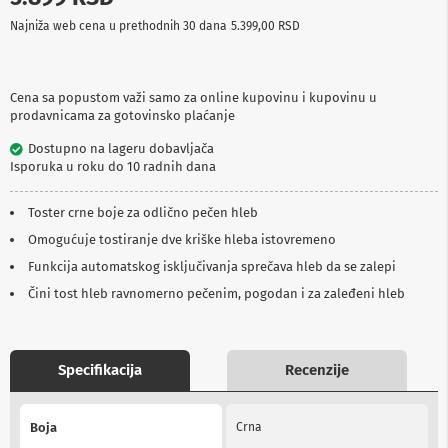
p
Najniža web cena u prethodnih 30 dana
5.399,00 RSD
r
e
m
a
Cena sa popustom važi samo za online kupovinu i kupovinu u
prodavnicama za gotovinsko plaćanje
P
r
Dostupno na lageru dobavljača
o
Isporuka u roku do 10 radnih dana
j
e
k
Toster crne boje za odlično pečen hleb
t
o
Omogućuje tostiranje dve kriške hleba istovremeno
r
Funkcija automatskog isključivanja sprečava hleb da se zalepi
i
i
Čini tost hleb ravnomerno pečenim, pogodan i za zaleđeni hleb
p
l
a
t
Specifikacija
Recenzije
n
a
More
Boja
Crna
K
Information
a