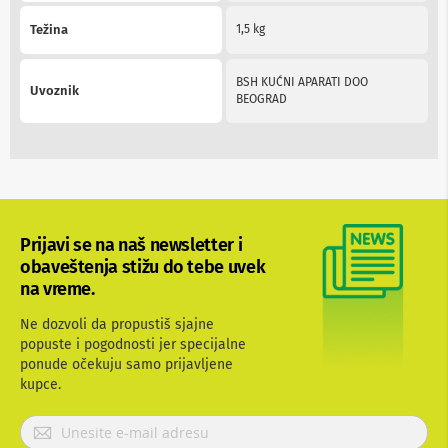
n
e
Težina
1,5 kg
i
r
i
BSH KUĆNI APARATI DOO
Uvoznik
s
BEOGRAD
i
v
e
r
i
z
a
T
Prijavi se na naš newsletter i
V
obaveštenja stižu do tebe uvek
na vreme.
D
a
l
Ne dozvoli da propustiš sjajne
j
popuste i pogodnosti jer specijalne
i
ponude očekuju samo prijavljene
n
kupce.
s
k
i
P
z
r