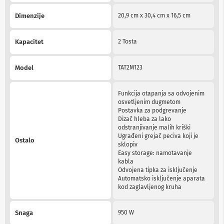
b
l
Dimenzije
20,9 cm x 30,4 cm x 16,5 cm
o
v
i
Kapacitet
2 Tosta
i
a
d
Model
TAT2M123
a
p
t
Funkcija otapanja sa odvojenim
e
osvetljenim dugmetom
r
Postavka za podgrevanje
i
Dizač hleba za lako
z
odstranjivanje malih kriški
a
Ugrađeni grejač peciva koji je
Ostalo
T
sklopiv
V
Easy storage: namotavanje
i
kabla
A
Odvojena tipka za isključenje
V
Automatsko isključenje aparata
kod zaglavljenog kruha
A
n
t
Snaga
950 W
e