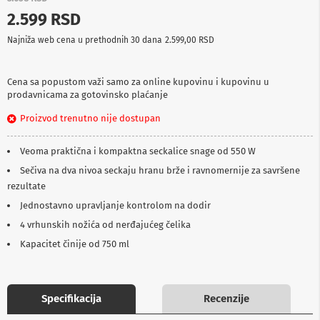
p
2.599 RSD
r
e
Najniža web cena u prethodnih 30 dana
2.599,00 RSD
m
a
Cena sa popustom važi samo za online kupovinu i kupovinu u
P
prodavnicama za gotovinsko plaćanje
r
o
Proizvod trenutno nije dostupan
j
e
k
Veoma praktična i kompaktna seckalice snage od 550 W
t
o
Sečiva na dva nivoa seckaju hranu brže i ravnomernije za savršene
r
rezultate
i
Jednostavno upravljanje kontrolom na dodir
i
p
4 vrhunskih nožića od nerđajućeg čelika
l
a
Kapacitet činije od 750 ml
t
n
a
Specifikacija
Recenzije
K
a