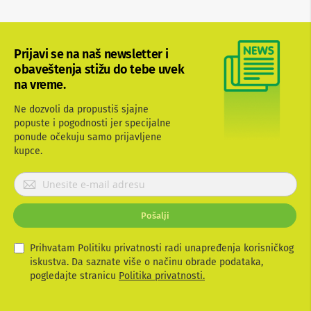
b
l
o
v
Prijavi se na naš newsletter i
i
obaveštenja stižu do tebe uvek
i
a
na vreme.
d
a
Ne dozvoli da propustiš sjajne
p
popuste i pogodnosti jer specijalne
t
ponude očekuju samo prijavljene
e
kupce.
r
i
z
P
a
r
T
i
V
Pošalji
j
i
a
A
V
v
Prihvatam Politiku privatnosti radi unapređenja korisničkog
i
iskustva. Da saznate više o načinu obrade podataka,
A
t
pogledajte stranicu
Politika privatnosti.
n
e
t
s
e