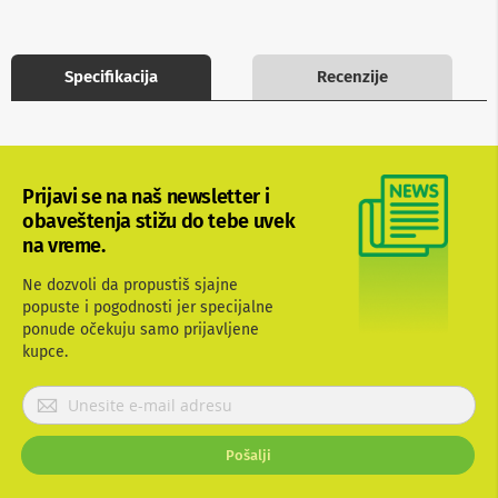
b
l
o
v
Specifikacija
Recenzije
i
i
a
d
a
p
Prijavi se na naš newsletter i
t
obaveštenja stižu do tebe uvek
e
na vreme.
r
i
z
Ne dozvoli da propustiš sjajne
a
popuste i pogodnosti jer specijalne
T
ponude očekuju samo prijavljene
V
kupce.
i
A
V
P
r
A
i
n
Pošalji
j
t
a
e