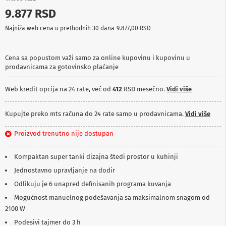
p
9.877 RSD
r
e
Najniža web cena u prethodnih 30 dana
9.877,00 RSD
m
a
Cena sa popustom važi samo za online kupovinu i kupovinu u
P
prodavnicama za gotovinsko plaćanje
r
o
j
Web kredit opcija na 24 rate, već od
412
RSD mesečno.
Vidi više
e
k
t
Kupujte preko mts računa do 24 rate samo u prodavnicama.
Vidi više
o
r
Proizvod trenutno nije dostupan
i
i
p
Kompaktan super tanki dizajna štedi prostor u kuhinji
l
Jednostavno upravljanje na dodir
a
t
Odlikuju je 6 unapred definisanih programa kuvanja
n
a
Mogućnost manuelnog podešavanja sa maksimalnom snagom od
2100 W
K
Podesivi tajmer do 3 h
a