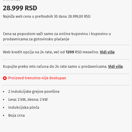
p
28.999 RSD
r
e
Najniža web cena u prethodnih 30 dana
28.999,00 RSD
m
a
Cena sa popustom važi samo za online kupovinu i kupovinu u
P
prodavnicama za gotovinsko plaćanje
r
o
j
Web kredit opcija na 24 rate, već od
1209
RSD mesečno.
Vidi više
e
k
t
Kupujte preko mts računa do 24 rate samo u prodavnicama.
Vidi više
o
r
Proizvod trenutno nije dostupan
i
i
p
2 indukcijske grejne površine
l
Leva: 2 kW, desna: 2 kW
a
t
Indukcijska ploča
n
a
Boja crna
K
a