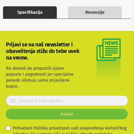
b
l
Specifikacija
Recenzije
o
v
i
i
a
d
Prijavi se na naš newsletter i
a
p
obaveštenja stižu do tebe uvek
t
na vreme.
e
r
Ne dozvoli da propustiš sjajne
i
popuste i pogodnosti jer specijalne
z
ponude očekuju samo prijavljene
a
T
kupce.
V
i
P
A
r
V
i
Pošalji
j
A
a
n
t
v
Prihvatam Politiku privatnosti radi unapređenja korisničkog
e
i