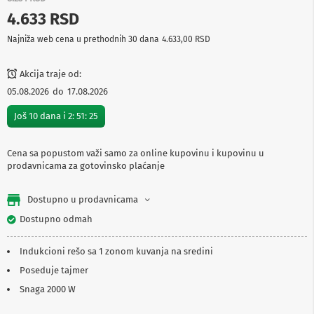
p
4.633 RSD
r
e
Najniža web cena u prethodnih 30 dana
4.633,00 RSD
m
a
Akcija traje od:
P
05.08.2026
do
17.08.2026
r
o
Još
10
dana i
2
:
51
:
25
j
e
k
Cena sa popustom važi samo za online kupovinu i kupovinu u
t
prodavnicama za gotovinsko plaćanje
o
r
i
Dostupno u prodavnicama
i
p
Dostupno odmah
l
a
t
Indukcioni rešo sa 1 zonom kuvanja na sredini
n
Poseduje tajmer
a
Snaga 2000 W
K
a