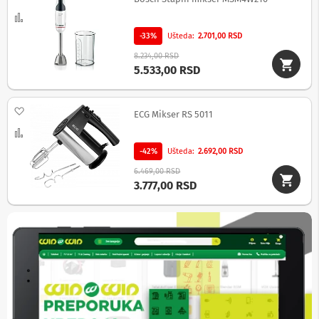
a
Uporedi
T
V
-33%
Ušteda
2.701,00 RSD
i
A
8.234,00 RSD
V
5.533,00 RSD
N
o
Dodaj na listu želja
ECG Mikser RS 5011
s
a
Uporedi
č
-42%
Ušteda
2.692,00 RSD
i
i
6.469,00 RSD
p
3.777,00 RSD
o
l
i
c
e
z
a
t
e
l
e