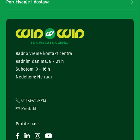
m
Poručivanje i dostava
m
a
e
n
r
j
e
e
i
n
d
r
e
o
w
n
s
Radno vreme kontakt centra
o
l
v
Radnim danima: 8 - 21 h
e
i
t
Subotom: 9 - 16 h
t
Nedeljom: Ne radi
A
e
k
r
c
i
a
o
i
011-3-713-713
n
i
Kontakt
e
n
k
f
a
Pratite nas:
m
o
e
r
r
m