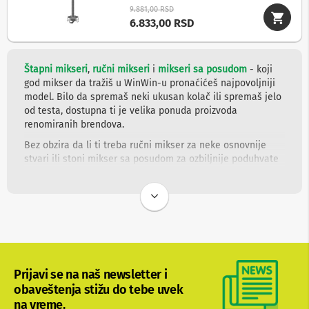
9.881,00 RSD
6.833,00 RSD
Ž
i
č
n
Štapni mikseri
,
ručni mikseri
i
mikseri sa posudom
- koji
e
god mikser da tražiš u WinWin-u pronaćićeš najpovoljniji
s
l
model. Bilo da spremaš neki ukusan kolač ili spremaš jelo
u
od testa, dostupna ti je velika ponuda proizvoda
š
renomiranih brendova.
a
l
Bez obzira da li ti treba ručni mikser za neke osnovnije
i
stvari ili stoni mikser sa posudom za ozbiljnije poduhvate
c
koji često dobijaju sinonim kuhinjski roboti, jasno je da je
e
neophodan kvalitetan i dugotrajan proizvod koji će ispuniti
očekivanja za novac koji je izdvojen. Sajt WinWin-a pruža
M
uvid u ponudu obe vrste miksera kao i u sve popularnije
i
k
štapne miksere.
r
Naš funkcionalan i jednostavan sajt donosi šarenoliku
o
f
ponudu ove vrste proizvoda, sa informacijama potrebnim
Prijavi se na naš newsletter i
o
da bi se odlučilo između više različitih modela. Gotovo svi
n
obaveštenja stižu do tebe uvek
klasični brendovi iz oblasti malih kućnih aparata su
i
na vreme.
zastupljeni i nude svoje godine iskustva i standarde
i