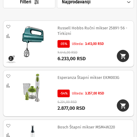
-
Filteri
s
m
a
r
t
Dodaj na listu želja
Russell Hobbs Ručni mikser 25891-56 -
T
Tirkizni
Uporedi
V
-35%
Ušteda
3.413,00 RSD
S
9.646,00 RSD
m
6.233,00 RSD
a
r
t
T
Dodaj na listu želja
Esperanza Štapni mikser EKM003G
V
Uporedi
T
-54%
Ušteda
3.357,00 RSD
V
i
6.234,00 RSD
v
2.877,00 RSD
i
d
e
Dodaj na listu želja
Bosch Štapni mikser MSM4W220
o
o
Uporedi