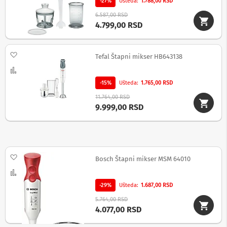
i
-27%
Ušteda
1.788,00 RSD
c
6.587,00 RSD
e
4.799,00 RSD
,
z
v
Dodaj na listu želja
u
Tefal Štapni mikser HB643138
č
Uporedi
n
i
-15%
Ušteda
1.765,00 RSD
c
11.764,00 RSD
i
9.999,00 RSD
i
a
u
d
i
Dodaj na listu želja
o
Bosch Štapni mikser MSM 64010
u
Uporedi
r
e
-29%
Ušteda
1.687,00 RSD
đ
5.764,00 RSD
a
4.077,00 RSD
j
i