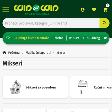
TV,
foto,
audio
i
3T Usluga kućne montaže
Telefoni
TV & AV
IT & Gaming
Bela 
video
T
Početna
Mali kućni aparati
Mikseri
e
l
Mikseri
e
v
i
z
o
r
Mikseri sa posudom
Ručni mikse
i
N
o
n