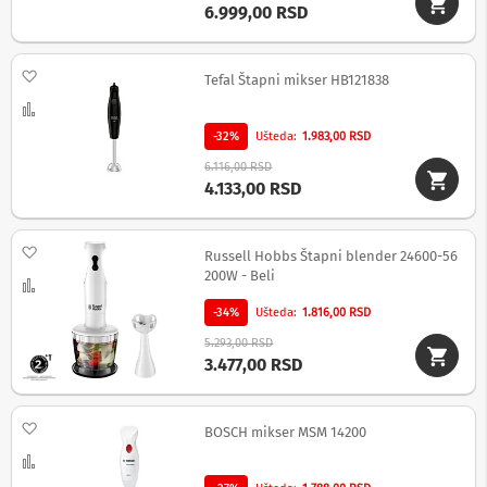
o
6.999,00 RSD
v
i
i
n
Dodaj na listu želja
Tefal Štapni mikser HB121838
a
Uporedi
p
o
-32%
Ušteda
1.983,00 RSD
n
s
6.116,00 RSD
k
4.133,00 RSD
e
z
a
Dodaj na listu želja
Russell Hobbs Štapni blender 24600-56
š
200W - Beli
t
Uporedi
i
t
-34%
Ušteda
1.816,00 RSD
e
5.293,00 RSD
3.477,00 RSD
S
l
u
Dodaj na listu želja
š
BOSCH mikser MSM 14200
a
Uporedi
l