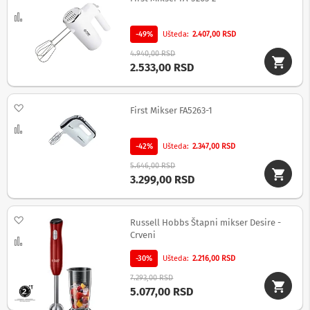
a
n
Uporedi
a
-49%
Ušteda
2.407,00 RSD
S
4.940,00 RSD
e
2.533,00 RSD
t
t
o
Dodaj na listu želja
p
First Mikser FA5263-1
b
Uporedi
o
x
-42%
Ušteda
2.347,00 RSD
u
5.646,00 RSD
r
3.299,00 RSD
e
đ
a
j
Dodaj na listu želja
Russell Hobbs Štapni mikser Desire -
i
Crveni
Uporedi
R
-30%
Ušteda
2.216,00 RSD
a
m
7.293,00 RSD
o
5.077,00 RSD
v