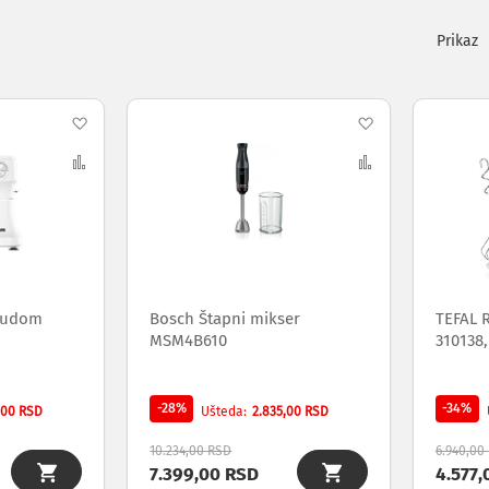
Pogleda
kao
Dodaj
Dodaj
na
Uporedi
na
Uporedi
listu
listu
želja
želja
osudom
Bosch Štapni mikser
TEFAL 
MSM4B610
310138,
-28%
-34%
,00 RSD
2.835,00 RSD
Ušteda
10.234,00 RSD
6.940,00
7.399,00 RSD
4.577,