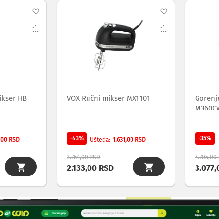
Dodaj
Dodaj
na
Uporedi
na
Uporedi
listu
listu
želja
želja
ikser HB
VOX Ručni mikser MX1101
Gorenj
M360C
-43%
-35%
,00 RSD
1.631,00 RSD
Ušteda
3.764,00 RSD
4.705,00
2.133,00 RSD
3.077,