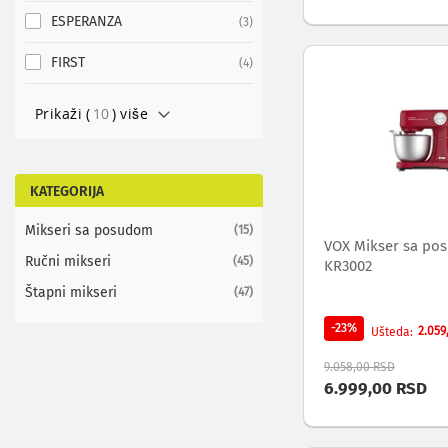
ekrana
ESPERANZA
items
3
Set
top
FIRST
items
4
box
uređaji
Prikaži (
10
) više
Ramovi
za
televizore
Produžni
KATEGORIJA
kablovi
i
Mikseri sa posudom
items
15
naponske
VOX Mikser sa p
zaštite
Ručni mikseri
items
45
KR3002
Slušalice,
Štapni mikseri
items
47
zvučnici
i
-23%
2.059
Ušteda
audio
uređaji
9.058,00 RSD
Mini
6.999,00 RSD
linije
Gramofoni
Tranzistori