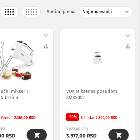
Grid
List
Sortiraj prema
j
Dodaj
Dod
na
Uporedi
na
Upo
listu
list
želja
želj
Ručni mikser HT
VOX Mikser sa posudom
 5 brzina
SMX5052
-39%
2.363,00 RSD
2.304,00 RSD
Ušteda
Ušteda
 RSD
5.881,00 RSD
00 RSD
3.577,00 RSD