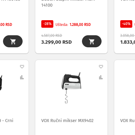
14100
-28%
-40%
,00 RSD
1.288,00 RSD
Ušteda
4.587,00 RSD
3.058,00
3.299,00 RSD
1.833
Dodaj
Dodaj
na
Uporedi
na
Uporedi
listu
listu
želja
želja
 - Crni
VOX Ručni mikser MX9402
VOX Ru