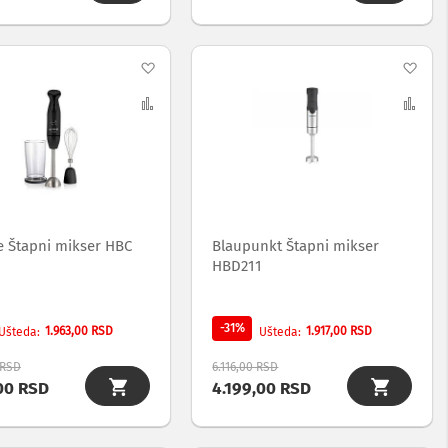
Dodaj
Dod
na
Uporedi
na
Upo
listu
list
želja
želj
e Štapni mikser HBC
Blaupunkt Štapni mikser
HBD211
-31%
1.963,00 RSD
1.917,00 RSD
Ušteda
Ušteda
 RSD
6.116,00 RSD
00 RSD
4.199,00 RSD