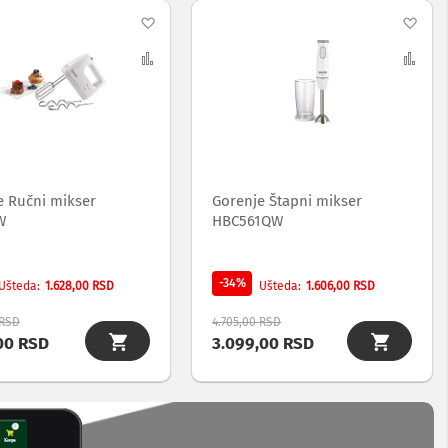
Dodaj
Dod
na
Uporedi
na
Upo
listu
list
želja
želj
e Ručni mikser
Gorenje Štapni mikser
W
HBC561QW
-34%
1.628,00 RSD
1.606,00 RSD
Ušteda
Ušteda
 RSD
4.705,00 RSD
00 RSD
3.099,00 RSD