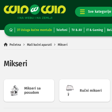
TV,
foto,
audio
i
3T Usluga kućne montaže
Telefoni
TV & AV
IT & Gaming
Bel
video
Televizori
Non-
Početna
Mali kućni aparati
Mikseri
smart
TV
Smart
Mikseri
TV
TV
i
video
oprema
Mikseri sa
Projektori
Ručni mikseri
posudom
i
platna
Kablovi
i