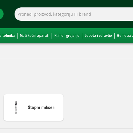
a tehnika
Mali kućni aparati
Klime i grejanje
Lepota i zdravlje
Gume za 
Štapni mikseri