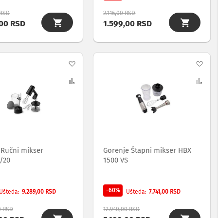
 RSD
2.116,00 RSD
,00 RSD
1.599,00 RSD
Dodaj
Dod
na
Uporedi
na
Upo
listu
list
želja
želj
 Ručni mikser
Gorenje Štapni mikser HBX
/20
1500 VS
-60%
9.289,00 RSD
7.741,00 RSD
Ušteda
Ušteda
0 RSD
12.940,00 RSD