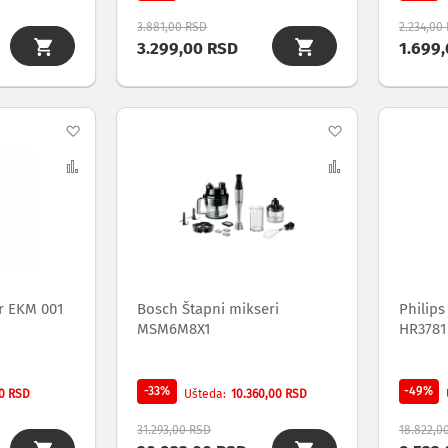
3.881,00 RSD
2.234,00
3.299,00 RSD
1.699
Dodaj
Dodaj
na
Uporedi
na
Uporedi
listu
listu
želja
želja
r EKM 001
Bosch Štapni mikseri
Philips
MSM6M8X1
HR3781
-33%
-49%
0 RSD
10.360,00 RSD
Ušteda
31.293,00 RSD
18.822,0