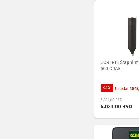
i
radio
satovi
Zvučnici
i
zvučni
sistemi
Soundbarovi
Zvučnici
za
GORENJE Štapni m
kompjuter
600 ORAB
Zvučni
sistemi
Bežični
-31%
1.848
Ušteda
zvučnici
Slušalice
5.881,00 RSD
Bežične
4.033,00 RSD
slušalice
Žične
slušalice
Mikrofoni
i