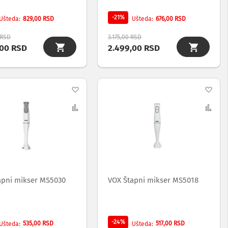
-21%
829,00 RSD
676,00 RSD
Ušteda
Ušteda
 RSD
3.175,00 RSD
,00 RSD
2.499,00 RSD
Dodaj
Dod
na
Uporedi
na
Upo
listu
list
želja
želj
apni mikser MS5030
VOX Štapni mikser MS5018
-24%
535,00 RSD
517,00 RSD
Ušteda
Ušteda