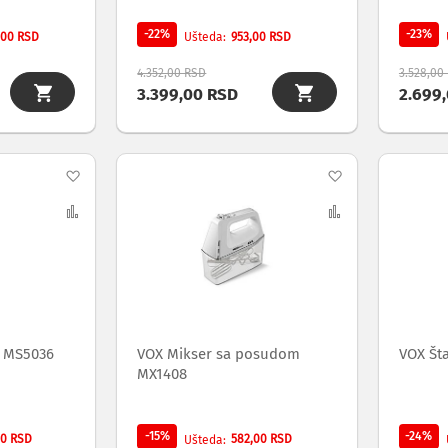
-22%
-23%
,00 RSD
953,00 RSD
Ušteda
4.352,00 RSD
3.528,00
3.399,00 RSD
2.699
Dodaj
Dodaj
na
Uporedi
na
Uporedi
listu
listu
želja
želja
r MS5036
VOX Mikser sa posudom
VOX Št
MX1408
-15%
-24%
00 RSD
582,00 RSD
Ušteda