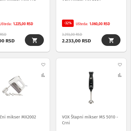
-32%
1.225,00 RSD
1.060,00 RSD
Ušteda
Ušteda
 RSD
3.293,00 RSD
,00 RSD
2.233,00 RSD
Dodaj
Dod
na
Uporedi
na
Upo
listu
list
želja
želj
čni mikser MX2002
VOX Štapni mikser MS 5010 -
Crni