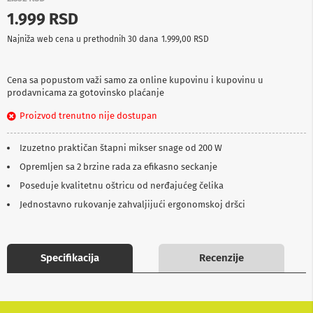
p
1.999 RSD
r
e
Najniža web cena u prethodnih 30 dana
1.999,00 RSD
m
a
Cena sa popustom važi samo za online kupovinu i kupovinu u
P
prodavnicama za gotovinsko plaćanje
r
o
Proizvod trenutno nije dostupan
j
e
k
Izuzetno praktičan štapni mikser snage od 200 W
t
o
Opremljen sa 2 brzine rada za efikasno seckanje
r
Poseduje kvalitetnu oštricu od nerđajućeg čelika
i
i
Jednostavno rukovanje zahvaljijući ergonomskoj dršci
p
l
a
t
Specifikacija
Recenzije
n
a
K
a