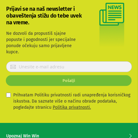
b
Prijavi se na naš newsletter i
l
obaveštenja stižu do tebe uvek
o
v
na vreme.
i
i
Ne dozvoli da propustiš sjajne
a
popuste i pogodnosti jer specijalne
d
ponude očekuju samo prijavljene
a
p
kupce.
t
e
P
r
r
i
i
z
Pošalji
j
a
T
a
V
v
Prihvatam Politiku privatnosti radi unapređenja korisničkog
i
i
iskustva. Da saznate više o načinu obrade podataka,
A
t
pogledajte stranicu
Politika privatnosti.
V
e
s
A
e
n
t
z
Upoznaj Win Win
e
a