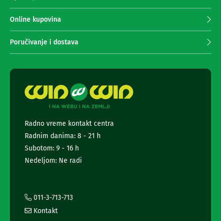
n
p
e
r
Online kupovina
i
i
r
m
i
Poručivanje i dostava
s
a
i
n
v
j
e
e
r
n
i
z
e
a
w
T
s
V
Radno vreme kontakt centra
l
Radnim danima: 8 - 21 h
e
D
t
Subotom: 9 - 16 h
a
t
l
Nedeljom: Ne radi
j
e
i
r
n
a
s
i
011-3-713-713
k
i
i
Kontakt
n
z