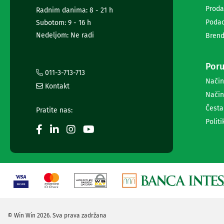
za
Proda
Radnim danima: 8 - 21 h
foto-
Podac
Subotom: 9 - 16 h
aparate
Nedeljom: Ne radi
Brend
i
kamere
Oprema
Poru
za
011-3-713-713
akcione
Način
Kontakt
kamere
Način
Profesionalna
audio
Česta
Pratite nas:
i
Politi
video
oprema
Profesionalne
kamere
DaVinci
Resolve
i
Fusion
softver
© Win Win 2026. Sva prava zadržana
ATEM