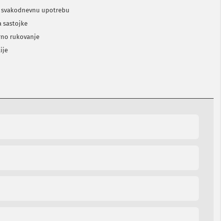
za svakodnevnu upotrebu
a sastojke
rno rukovanje
ije