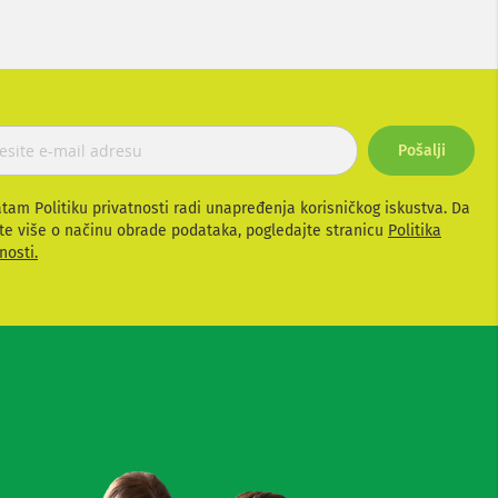
Pošalji
atam Politiku privatnosti radi unapređenja korisničkog iskustva. Da
te više o načinu obrade podataka, pogledajte stranicu
Politika
nosti.