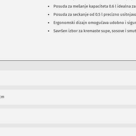
Posuda za mešanje kapaciteta 0.6 l idealna 
Posuda za seckanje od 0.5 l precizno usitnjav
Ergonomski dizajn omogućava udobno i sigu
Savršen izbor za kremaste supe, sosove i smut
 cm