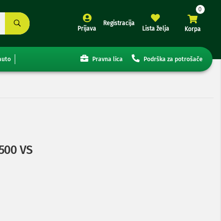
Registracija
Prijava
Lista želja
Korpa
auto
Pravna lica
Podrška za potrošače
1500 VS