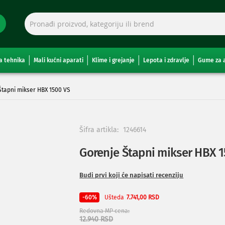
a tehnika
Mali kućni aparati
Klime i grejanje
Lepota i zdravlje
Gume za 
Štapni mikser HBX 1500 VS
Šifra artikla:
1246614
Gorenje Štapni mikser HBX 
Budi prvi koji će napisati recenziju
Ušteda
-60%
7.741,00 RSD
Redovna MP cena
12.940 RSD