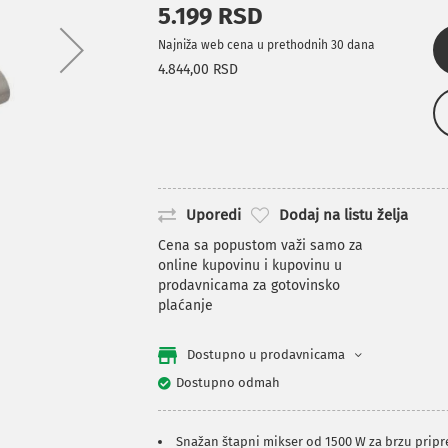
5.199 RSD
Najniža web cena u prethodnih 30 dana
4.844,00 RSD
Uporedi
Dodaj na listu želja
Cena sa popustom važi samo za
online kupovinu i kupovinu u
prodavnicama za gotovinsko
plaćanje
Dostupno u prodavnicama
Dostupno odmah
Snažan štapni mikser od 1500 W za brzu prip