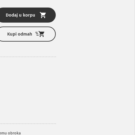
Dodaj u korpu
Kupi odmah
remu obroka