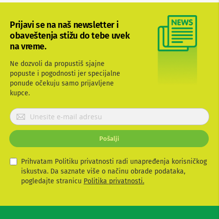
b
l
Prijavi se na naš newsletter i
o
v
obaveštenja stižu do tebe uvek
i
na vreme.
i
a
Ne dozvoli da propustiš sjajne
d
popuste i pogodnosti jer specijalne
a
p
ponude očekuju samo prijavljene
t
kupce.
e
r
P
i
r
z
i
a
Pošalji
T
j
V
a
i
v
Prihvatam Politiku privatnosti radi unapređenja korisničkog
A
i
iskustva. Da saznate više o načinu obrade podataka,
V
t
pogledajte stranicu
Politika privatnosti.
e
A
n
s
t
e
e