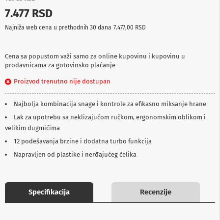
p
7.477 RSD
r
e
Najniža web cena u prethodnih 30 dana
7.477,00 RSD
m
a
Cena sa popustom važi samo za online kupovinu i kupovinu u
P
prodavnicama za gotovinsko plaćanje
r
o
Proizvod trenutno nije dostupan
j
e
k
Najbolja kombinacija snage i kontrole za efikasno miksanje hrane
t
o
Lak za upotrebu sa neklizajućom ručkom, ergonomskim oblikom i
r
velikim dugmićima
i
12 podešavanja brzine i dodatna turbo funkcija
i
p
Napravljen od plastike i nerđajućeg čelika
l
a
t
n
Specifikacija
Recenzije
a
K
a