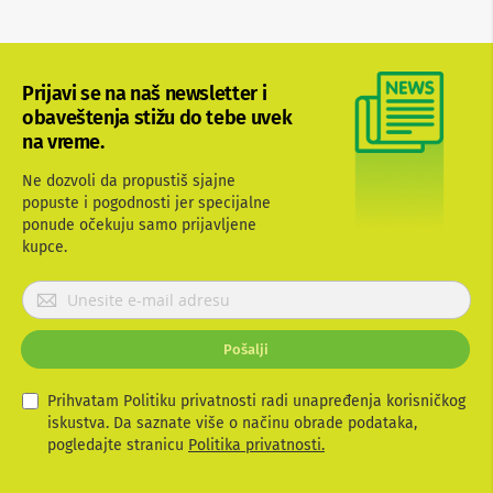
b
l
o
v
Prijavi se na naš newsletter i
i
i
obaveštenja stižu do tebe uvek
a
na vreme.
d
a
Ne dozvoli da propustiš sjajne
p
popuste i pogodnosti jer specijalne
t
e
ponude očekuju samo prijavljene
r
kupce.
i
z
P
a
r
T
i
V
Pošalji
i
j
A
a
V
v
Prihvatam Politiku privatnosti radi unapređenja korisničkog
i
iskustva. Da saznate više o načinu obrade podataka,
A
t
pogledajte stranicu
Politika privatnosti.
n
e
t
e
s