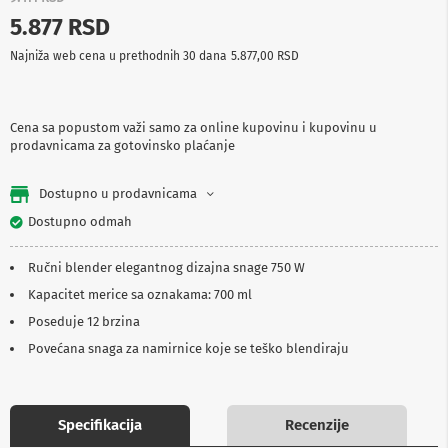
p
5.877 RSD
r
e
Najniža web cena u prethodnih 30 dana
5.877,00 RSD
m
a
P
Cena sa popustom važi samo za online kupovinu i kupovinu u
r
prodavnicama za gotovinsko plaćanje
o
j
e
Dostupno u prodavnicama
k
t
Dostupno odmah
o
r
Ručni blender elegantnog dizajna snage 750 W
i
i
Kapacitet merice sa oznakama: 700 ml
p
Poseduje 12 brzina
l
a
Povećana snaga za namirnice koje se teško blendiraju
t
n
a
Specifikacija
Recenzije
K
a