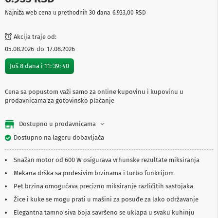
p
Najniža web cena u prethodnih 30 dana
6.933,00 RSD
r
e
m
Akcija traje od:
a
05.08.2026
do
17.08.2026
P
Još
8
dana i
11
:
39
:
40
r
o
j
e
Cena sa popustom važi samo za online kupovinu i kupovinu u
k
prodavnicama za gotovinsko plaćanje
t
o
Dostupno u prodavnicama
r
i
Dostupno na lageru dobavljača
i
p
l
Snažan motor od 600 W osigurava vrhunske rezultate miksiranja
a
Mekana drška sa podesivim brzinama i turbo funkcijom
t
n
Pet brzina omogućava precizno miksiranje različitih sastojaka
a
Žice i kuke se mogu prati u mašini za posuđe za lako održavanje
K
Elegantna tamno siva boja savršeno se uklapa u svaku kuhinju
a