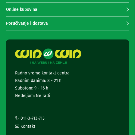
p
n
e
r
Online kupovina
i
i
r
m
Poručivanje i dostava
i
a
s
n
i
v
j
e
e
r
n
i
e
z
w
a
s
T
Radno vreme kontakt centra
V
l
Radnim danima: 8 - 21 h
e
D
t
Subotom: 9 - 16 h
a
t
Nedeljom: Ne radi
l
e
j
r
i
a
n
s
i
011-3-713-713
k
i
Kontakt
i
n
z