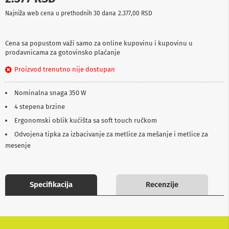
p
Najniža web cena u prethodnih 30 dana
2.377,00 RSD
r
e
m
a
Cena sa popustom važi samo za online kupovinu i kupovinu u
prodavnicama za gotovinsko plaćanje
P
Proizvod trenutno nije dostupan
r
o
j
Nominalna snaga 350 W
e
k
4 stepena brzine
t
Ergonomski oblik kućišta sa soft touch ručkom
o
r
Odvojena tipka za izbacivanje za metlice za mešanje i metlice za
i
mesenje
i
p
l
a
t
Specifikacija
Recenzije
n
a
K
a