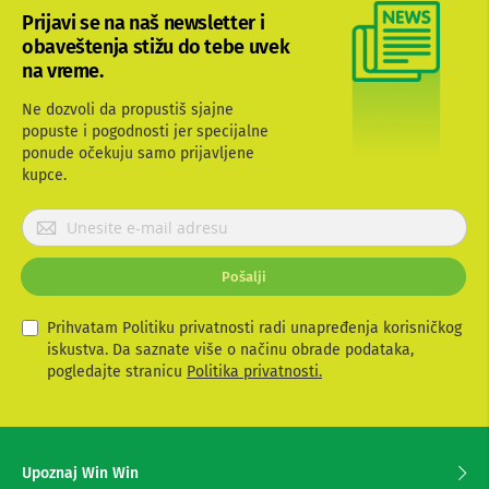
b
Prijavi se na naš newsletter i
l
obaveštenja stižu do tebe uvek
o
na vreme.
v
i
i
Ne dozvoli da propustiš sjajne
a
popuste i pogodnosti jer specijalne
d
ponude očekuju samo prijavljene
a
kupce.
p
t
P
e
r
r
i
i
z
Pošalji
j
a
a
T
v
Prihvatam Politiku privatnosti radi unapređenja korisničkog
V
i
iskustva. Da saznate više o načinu obrade podataka,
i
A
t
pogledajte stranicu
Politika privatnosti.
V
e
s
A
e
n
z
t
Upoznaj Win Win
a
e