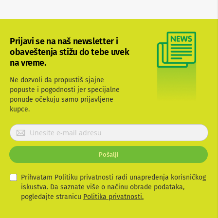
b
l
o
v
Prijavi se na naš newsletter i
i
i
obaveštenja stižu do tebe uvek
a
na vreme.
d
a
Ne dozvoli da propustiš sjajne
p
popuste i pogodnosti jer specijalne
t
e
ponude očekuju samo prijavljene
r
kupce.
i
z
P
a
r
T
i
V
Pošalji
i
j
A
a
V
v
Prihvatam Politiku privatnosti radi unapređenja korisničkog
i
iskustva. Da saznate više o načinu obrade podataka,
A
t
pogledajte stranicu
Politika privatnosti.
n
e
t
e
s