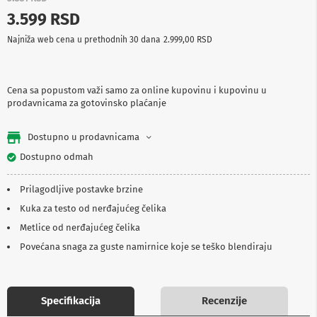
p
3.599 RSD
r
e
Najniža web cena u prethodnih 30 dana
2.999,00 RSD
m
a
P
Cena sa popustom važi samo za online kupovinu i kupovinu u
r
prodavnicama za gotovinsko plaćanje
o
j
e
Dostupno u prodavnicama
k
t
Dostupno odmah
o
r
Prilagodljive postavke brzine
i
i
Kuka za testo od nerđajućeg čelika
p
Metlice od nerđajućeg čelika
l
a
Povećana snaga za guste namirnice koje se teško blendiraju
t
n
a
Specifikacija
Recenzije
K
a