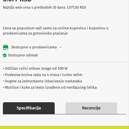
p
Najniža web cena u prethodnih 30 dana
3.077,00 RSD
r
e
m
a
Cena sa popustom važi samo za online kupovinu i kupovinu u
prodavnicama za gotovinsko plaćanje
P
r
o
Dostupno u prodavnicama
j
e
Dostupno odmah
k
t
• Odličan ručni mikser snage od 500 W
o
r
• Podesiva brzina rada na 4 nivoa i turbo režim
i
• Dugme za jednostavno izbacivanje nastavaka
i
• Mutilice i kuke za testo izrađene od nerđajućeg čelika
p
l
a
t
Specifikacija
Recenzije
n
a
K
a