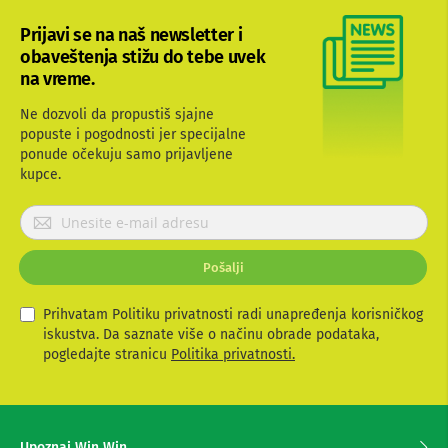
b
l
Prijavi se na naš newsletter i
o
obaveštenja stižu do tebe uvek
v
na vreme.
i
i
Ne dozvoli da propustiš sjajne
a
d
popuste i pogodnosti jer specijalne
a
ponude očekuju samo prijavljene
p
kupce.
t
e
P
r
r
i
z
i
Pošalji
a
j
T
a
V
v
Prihvatam Politiku privatnosti radi unapređenja korisničkog
i
i
iskustva. Da saznate više o načinu obrade podataka,
A
t
pogledajte stranicu
Politika privatnosti.
V
e
A
s
n
e
t
z
e
Upoznaj Win Win