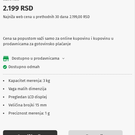
p
2.199 RSD
r
e
Najniža web cena u prethodnih 30 dana
2.199,00 RSD
m
a
P
Cena sa popustom važi samo za online kupovinu i kupovinu u
r
prodavnicama za gotovinsko plaćanje
o
j
e
Dostupno u prodavnicama
k
t
Dostupno odmah
o
r
Kapacitet merenja: 3 kg
i
i
Vaga malih dimenzija
p
Pregledan LCD displej
l
a
Veličina brojki 15 mm
t
n
Preciznost merenja: 1 g
a
K
a