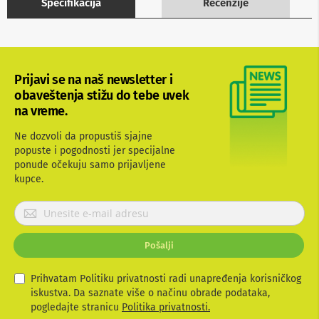
Specifikacija
Recenzije
b
l
o
v
i
i
Prijavi se na naš newsletter i
a
obaveštenja stižu do tebe uvek
d
a
na vreme.
p
t
Ne dozvoli da propustiš sjajne
e
popuste i pogodnosti jer specijalne
r
ponude očekuju samo prijavljene
i
kupce.
z
a
T
P
V
r
i
i
A
Pošalji
j
V
a
v
Prihvatam Politiku privatnosti radi unapređenja korisničkog
A
n
i
iskustva. Da saznate više o načinu obrade podataka,
t
t
pogledajte stranicu
Politika privatnosti.
e