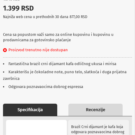
p
1.399 RSD
r
e
Najniža web cena u prethodnih 30 dana
877,00 RSD
m
a
Cena sa popustom važi samo za online kupovinu i kupovinu u
P
prodavnicama za gotovinsko plaćanje
r
o
Proizvod trenutno nije dostupan
j
e
k
Fantastična brazil crni dijamant kafa odličnog ukusa i mirisa
t
o
Karakterišu je čokoladne note, puno telo, slatkoća i duga prijatna
r
završnica
i
Odgovara poznavaocima dobrog espressa
i
p
l
a
t
Specifikacija
Recenzije
n
a
More
Brazil Crni dijamant je kafa koja
Information
K
odgovara poznavaocima dobrog
a