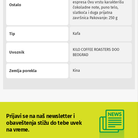
espresa Ovu vrstu karakterišu
b
Ostalo
čokoladne note, puno telo,
l
slatkoća i duga prijatna
o
završnica Pakovanje: 250 g
v
i
i
Tip
Kafa
a
d
a
KILO COFFEE ROASTERS DOO
p
Uvoznik
BEOGRAD
t
e
r
Zemlja porekla
Kina
i
z
a
T
V
i
A
V
Prijavi se na naš newsletter i
A
obaveštenja stižu do tebe uvek
n
na vreme.
t
e