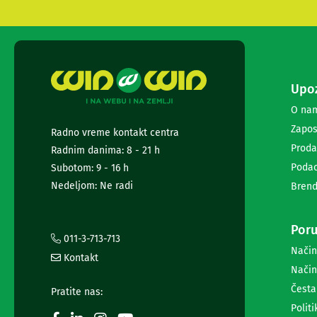
i
radio
satovi
Zvučnici
i
zvučni
Upoz
sistemi
Soundbarovi
O na
Zvučnici
Zapos
Radno vreme kontakt centra
za
Proda
kompjuter
Radnim danima: 8 - 21 h
Zvučni
Podac
Subotom: 9 - 16 h
sistemi
Nedeljom: Ne radi
Brend
Bežični
zvučnici
Slušalice
Poru
Bežične
011-3-713-713
slušalice
Način
Kontakt
Žične
Način
slušalice
Česta
Mikrofoni
Pratite nas:
i
Politi