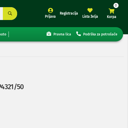
Registracija
Prijava
Lista želja
Korpa
auto
Pravna lica
Podrška za potrošače
EP4321/50