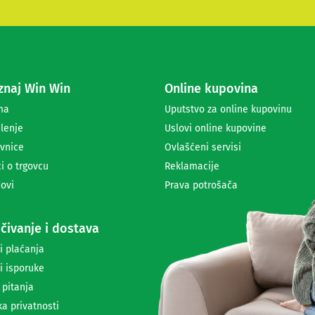
t
e
s
e
z
a
naj Win Win
Online kupovina
p
r
ma
Uputstvo za online kupovinu
i
lenje
Uslovi online kupovine
m
a
vnice
Ovlašćeni servisi
n
i o trgovcu
Reklamacije
j
ovi
Prava potrošača
e
n
e
čivanje i dostava
w
s
i plaćanja
l
i isporuke
e
t
 pitanja
t
ka privatnosti
e