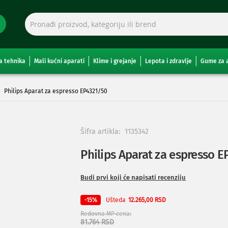
a tehnika
Mali kućni aparati
Klime i grejanje
Lepota i zdravlje
Gume za 
Philips Aparat za espresso EP4321/50
Šifra artikla:
1135342
Philips Aparat za espresso 
Budi prvi koji će napisati recenziju
Ušteda
-15%
12.265,00 RSD
Redovna MP cena
81.764 RSD