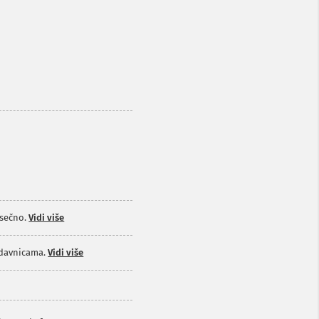
sečno.
Vidi više
odavnicama.
Vidi više