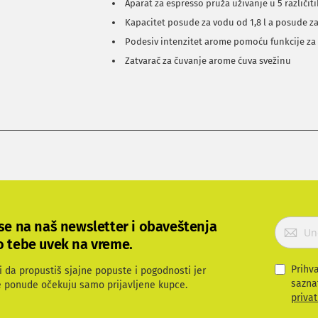
Aparat za espresso pruža uživanje u 5 različiti
Kapacitet posude za vodu od 1,8 l a posude za
Podesiv intenzitet arome pomoću funkcije za
Zatvarač za čuvanje arome ćuva svežinu
P
 se na naš newsletter i obaveštenja
r
o tebe uvek na vreme.
i
j
Prihv
i da propustiš sjajne popuste i pogodnosti jer
a
sazna
e ponude očekuju samo prijavljene kupce.
v
privat
i