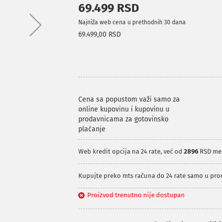
69.499 RSD
Najniža web cena u prethodnih 30 dana
69.499,00 RSD
Cena sa popustom važi samo za
online kupovinu i kupovinu u
prodavnicama za gotovinsko
plaćanje
Web kredit opcija na 24 rate, već od
2896
RSD me
Kupujte preko mts računa do 24 rate samo u pr
Proizvod trenutno nije dostupan