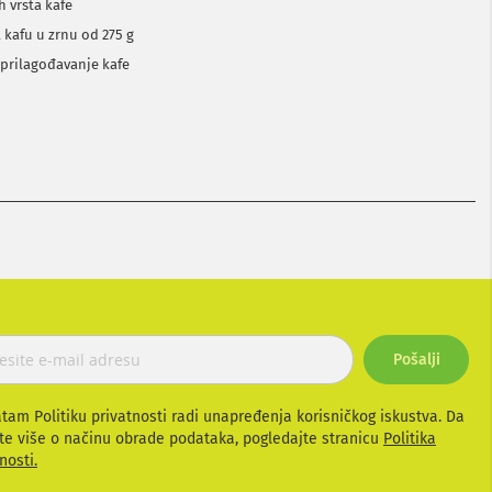
h vrsta kafe
 kafu u zrnu od 275 g
 prilagođavanje kafe
Pošalji
atam Politiku privatnosti radi unapređenja korisničkog iskustva. Da
te više o načinu obrade podataka, pogledajte stranicu
Politika
nosti.