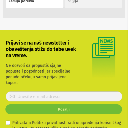
Zemlja porekla
Belgija
a
T
V
i
A
V
N
Prijavi se na naš newsletter i
o
s
obaveštenja stižu do tebe uvek
a
na vreme.
č
i
Ne dozvoli da propustiš sjajne
i
popuste i pogodnosti jer specijalne
p
o
ponude očekuju samo prijavljene
l
kupce.
i
c
P
e
r
z
i
a
Pošalji
t
j
e
a
l
v
Prihvatam Politiku privatnosti radi unapređenja korisničkog
e