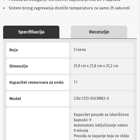
b
Sistem brzog zagrevanja dostiže temperaturu za samo 25 sekundi
l
o
v
i
i
Specifikacija
Recenzije
a
d
More
a
Boja
Crvena
Information
p
t
e
Dimenzije
21,9 cm x 27,8 cm x 37,2 cm
r
i
z
Kapacitet rezeorvara za vodu
1 l
a
T
V
Model
Citiz C123-EUCRNE2-S
i
A
V
Kapacitet posude za iskorišćene
kapsule: 9
A
Automatsko isključivanje nakon
n
9 minuta
t
Posuda za kapanje koja se skida
e