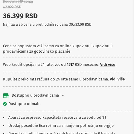
Redovna MP cena
p
42.822 RSD
r
e
36.399 RSD
m
a
Najniža web cena u prethodnih 30 dana
30.733,00 RSD
P
r
o
Cena sa popustom važi samo za online kupovinu i kupovinu u
j
prodavnicama za gotovinsko plaćanje
e
k
Web kredit opcija na 24 rate, već od
1517
RSD mesečno.
Vidi više
t
o
r
Kupujte preko mts računa do 24 rate samo u prodavnicama.
Vidi više
i
i
p
Dostupno u prodavnicama
l
a
Dostupno odmah
t
n
a
Aparat za espresso kapaciteta rezeorvara za vodu od 1 l
Uređaj poseduje Eco režim za smanjenu potrošnju energije
K
a
Posuda za odlaganje korišćenih kapsula prima do 9 kapsula