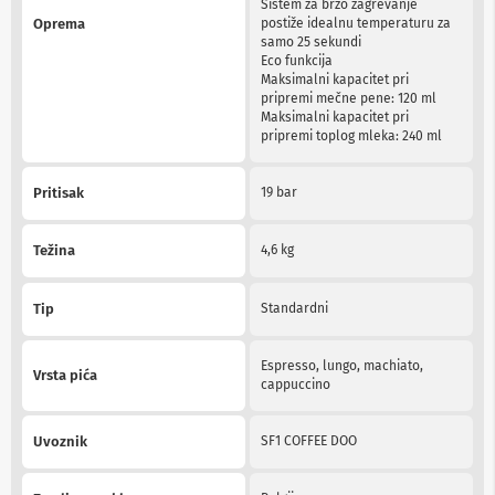
Sistem za brzo zagrevanje
n
Oprema
postiže idealnu temperaturu za
e
samo 25 sekundi
i
Eco funkcija
r
Maksimalni kapacitet pri
i
pripremi mečne pene: 120 ml
s
Maksimalni kapacitet pri
i
pripremi toplog mleka: 240 ml
v
e
r
Pritisak
19 bar
i
z
a
Težina
4,6 kg
T
V
Tip
Standardni
D
a
l
Espresso, lungo, machiato,
j
Vrsta pića
cappuccino
i
n
s
Uvoznik
SF1 COFFEE DOO
k
i
z