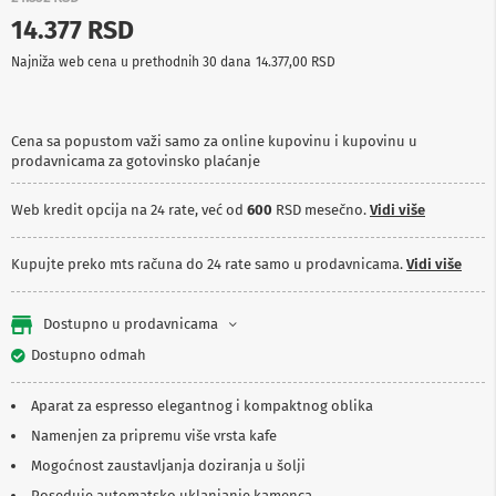
p
14.377 RSD
r
e
Najniža web cena u prethodnih 30 dana
14.377,00 RSD
m
a
P
Cena sa popustom važi samo za online kupovinu i kupovinu u
r
prodavnicama za gotovinsko plaćanje
o
j
e
Web kredit opcija na 24 rate, već od
600
RSD mesečno.
Vidi više
k
t
o
Kupujte preko mts računa do 24 rate samo u prodavnicama.
Vidi više
r
i
i
Dostupno u prodavnicama
p
Dostupno odmah
l
a
t
Aparat za espresso elegantnog i kompaktnog oblika
n
a
Namenjen za pripremu više vrsta kafe
Mogoćnost zaustavljanja doziranja u šolji
K
a
Poseduje automatsko uklanjanje kamenca