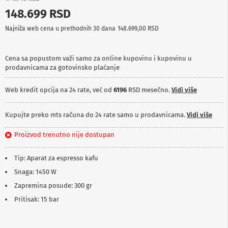
p
148.699 RSD
r
e
Najniža web cena u prethodnih 30 dana
148.699,00 RSD
m
a
Cena sa popustom važi samo za online kupovinu i kupovinu u
P
prodavnicama za gotovinsko plaćanje
r
o
j
Web kredit opcija na 24 rate, već od
6196
RSD mesečno.
Vidi više
e
k
t
Kupujte preko mts računa do 24 rate samo u prodavnicama.
Vidi više
o
r
Proizvod trenutno nije dostupan
i
i
p
Tip: Aparat za espresso kafu
l
Snaga: 1450 W
a
t
Zapremina posude: 300 gr
n
a
Pritisak: 15 bar
K
a